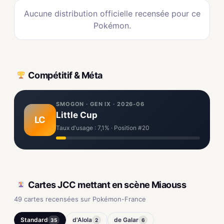
Aucune distribution officielle recensée pour ce
Pokémon.
Compétitif & Méta
SMOGON · GEN IX · 2026-06
Little Cup
LC
Taux d'usage : 7,1% · Position #20
Cartes JCC mettant en scène Miaouss
49 cartes recensées sur Pokémon-France
Standard
d'Alola
de Galar
35
2
6