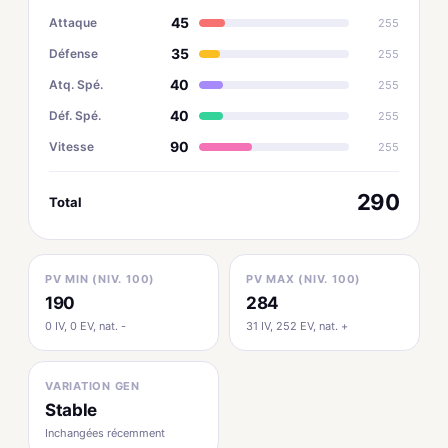
45
Attaque
255
35
Défense
255
40
Atq. Spé.
255
40
Déf. Spé.
255
90
Vitesse
255
290
Total
PV MIN (NIV. 100)
PV MAX (NIV. 100)
190
284
0 IV, 0 EV, nat. -
31 IV, 252 EV, nat. +
VARIATION GEN
Stable
Inchangées récemment