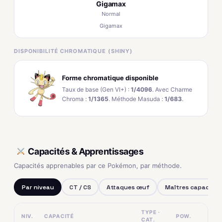
Gigamax
Normal
Gigamax
DISPONIBILITÉ CHROMATIQUE (SHINY)
Forme chromatique disponible
Taux de base (Gen VI+) :
1/4096
. Avec Charme
Chroma :
1/1365
. Méthode Masuda :
1/683
.
Capacités & Apprentissages
Capacités apprenables par ce Pokémon, par méthode.
Par niveau
CT / CS
Attaques œuf
Maîtres capacités
TYPE ·
NIV.
CAPACITÉ
POW.
CAT.