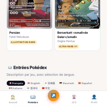
Persian
Berserkatt <small>de
Galar</small>
Fable Nébuleuse
Origine Perdue
ILLUSTRATION RARE
ULTRA RARE V1
Entrées Pokédex
Description par jeu, avec sélection de langue.
Français
English
日本語
Deutsch
Español
Italiano
한국어
中文
NOIR
Accueil
Pokédex
JCC
Profil
« Son regard s’anime à la vue d’un objet brillant. C’est