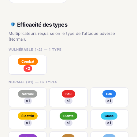
Efficacité des types
Multiplicateurs reçus selon le type de l'attaque adverse
(Normal).
VULNÉRABLE (×2) — 1 TYPE
Combat
×2
NORMAL (×1) — 16 TYPES
Normal
Feu
Eau
×1
×1
×1
Électrik
Plante
Glace
×1
×1
×1