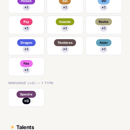
Poison
Sol
Vol
×1
×1
×1
Psy
Insecte
Roche
×1
×1
×1
Dragon
Ténèbres
Acier
×1
×1
×1
Fée
×1
IMMUNISÉ (×0) — 1 TYPE
Spectre
×0
Talents