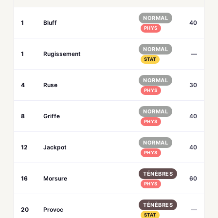
NORMAL
1
Bluff
40
PHYS
NORMAL
1
Rugissement
—
STAT
NORMAL
4
Ruse
30
PHYS
NORMAL
8
Griffe
40
PHYS
NORMAL
12
Jackpot
40
PHYS
TÉNÈBRES
16
Morsure
60
PHYS
TÉNÈBRES
20
Provoc
—
STAT