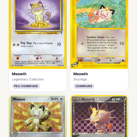
Meowth
Meowth
Legendary Collection
Skyridge
PEU COMMUNE
COMMUNE