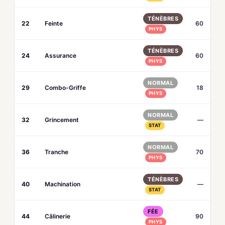
TÉNÈBRES
22
Feinte
60
PHYS
TÉNÈBRES
24
Assurance
60
PHYS
NORMAL
29
Combo-Griffe
18
PHYS
NORMAL
32
Grincement
—
STAT
NORMAL
36
Tranche
70
PHYS
TÉNÈBRES
40
Machination
—
STAT
FÉE
44
Câlinerie
90
PHYS