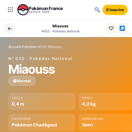
Aller au contenu
Pokémon France
S'inscrire
DEPUIS 1999
Miaouss
←
♡
#052 · Pokédex National
Accueil
›
Pokédex
›
#052 Miaouss
N° 052 · Pokédex National
Miaouss
Normal
TAILLE
POIDS
0,4 m
4,2 kg
CATÉGORIE
GÉNÉRATION
Pokémon Chadégout
Gen I