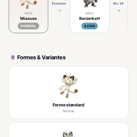
Évolution
Niv. 28
→
→
#052
#863
Miaouss
Berserkatt
NORMAL
ACIER
Formes & Variantes
Forme standard
Normal