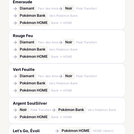
Émeraude
→
→
Diamant
Noir
Parc des Amis
Poké Transfert
→
Pokémon Bank
Vers Pokémon Bank
→
Pokémon HOME
Bank → HOME
Rouge Feu
→
→
Diamant
Noir
Parc des Amis
Poké Transfert
→
Pokémon Bank
Vers Pokémon Bank
→
Pokémon HOME
Bank → HOME
Vert Feuille
→
→
Diamant
Noir
Parc des Amis
Poké Transfert
→
Pokémon Bank
Vers Pokémon Bank
→
Pokémon HOME
Bank → HOME
Argent SoulSilver
→
→
Noir
Pokémon Bank
Poké Transfert
Vers Pokémon Bank
→
Pokémon HOME
Bank → HOME
→
Let's Go, Évoli
Pokémon HOME
HOME (direct)