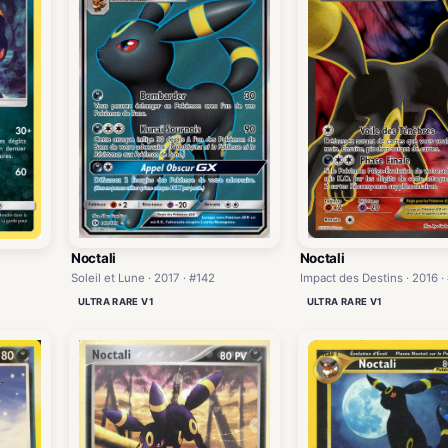
Noctali
Noctali
Soleil et Lune · 2017 · #142
Impact des Destins · 2016 ·
ULTRA RARE V1
ULTRA RARE V1