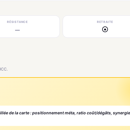
RÉSISTANCE
RETRAITE
—
●
 JCC.
aillée de la carte : positionnement méta, ratio coût/dégâts, synergi