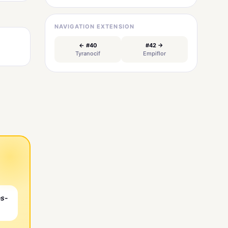
NAVIGATION EXTENSION
← #40
#42 →
Tyranocif
Empiflor
es-