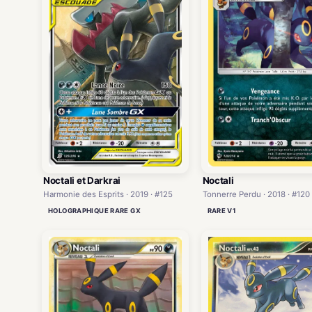
Noctali et Darkrai
Noctali
Harmonie des Esprits · 2019 · #125
Tonnerre Perdu · 2018 · #120
HOLOGRAPHIQUE RARE GX
RARE V1