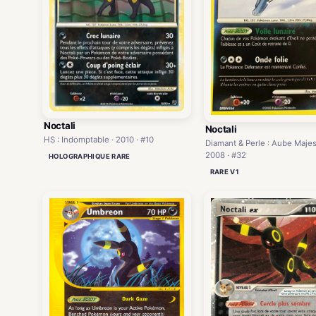
Noctali
Noctali
HS : Indomptable · 2010 · #10
Diamant & Perle : Aube Majes
2008 · #32
HOLOGRAPHIQUE RARE
RARE V1