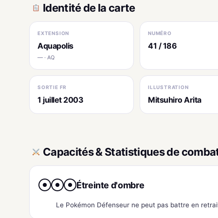
Identité de la carte
EXTENSION
NUMÉRO
Aquapolis
41 / 186
— · AQ
SORTIE FR
ILLUSTRATION
1 juillet 2003
Mitsuhiro Arita
Capacités & Statistiques de comba
Étreinte d'ombre
●
●
●
Le Pokémon Défenseur ne peut pas battre en retrait