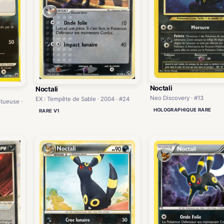
Noctali
Noctali
Neo Discovery · #13
EX : Tempête de Sable · 2004 · #24
tueuse ·
HOLOGRAPHIQUE RARE
RARE V1