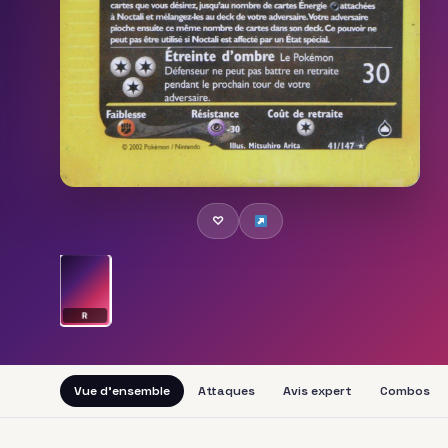
♡
R
Vue d'ensemble
Attaques
Avis expert
Combos