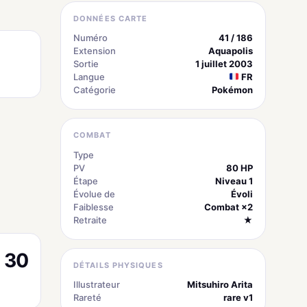
DONNÉES CARTE
Numéro
41 / 186
Extension
Aquapolis
Sortie
1 juillet 2003
Langue
FR
Catégorie
Pokémon
COMBAT
Type
Obscurité
PV
80 HP
Étape
Niveau 1
Évolue de
Évoli
Faiblesse
Combat ×2
Retraite
★
30
DÉTAILS PHYSIQUES
Illustrateur
Mitsuhiro Arita
Rareté
rare v1