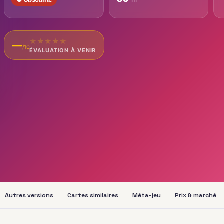
★
★
★
★
★
—
/10
ÉVALUATION À VENIR
Autres versions
Cartes similaires
Méta-jeu
Prix & marché