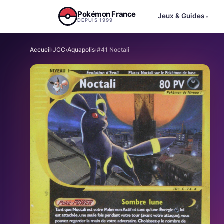
Aller au contenu
Pokémon France
Jeux & Guides
▾
DEPUIS 1999
Accueil
›
JCC
›
Aquapolis
›
#41 Noctali