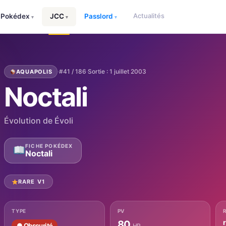
Actualités
Pokédex
JCC
Passlord
▾
▾
▾
·
#41 / 186
·
Sortie : 1 juillet 2003
AQUAPOLIS
Noctali
Évolution de Évoli
FICHE POKÉDEX
Noctali
RARE V1
TYPE
PV
80
● Obscurité
HP