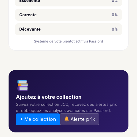
Excellente
0%
Correcte
0%
Décevante
0%
Système de vote bientôt actif via Passlord
Ajoutez à votre collection
Suivez votre collection JCC, recevez des alertes prix
et débloquez les analyses avancées sur Passlord.
+ Ma collection
Alerte prix