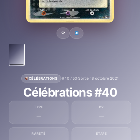
♡
·
#40 / 50
·
Sortie : 8 octobre 2021
CÉLÉBRATIONS
Célébrations #40
TYPE
PV
—
—
RARETÉ
ÉTAPE