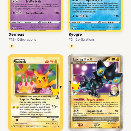
Xerneas
Kyogre
#12 · Célébrations
#3 · Célébrations
R
R