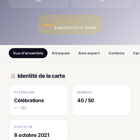
—
—
★
★
★
★
★
—
/10
ÉVALUATION À VENIR
Vue d'ensemble
Attaques
Avis expert
Combos
Car
Identité de la carte
EXTENSION
NUMÉRO
Célébrations
40 / 50
— · CEL
SORTIE FR
8 octobre 2021