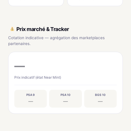
Prix marché & Tracker
Cotation indicative — agrégation des marketplaces
partenaires.
—
Prix indicatif (état Near Mint)
PSA 9
PSA 10
BGS 10
—
—
—