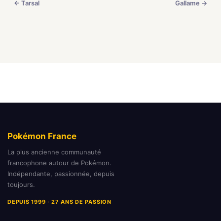
← Tarsal
Gallame →
Pokémon France
La plus ancienne communauté
francophone autour de Pokémon.
Indépendante, passionnée, depuis
toujours.
DEPUIS 1999 · 27 ANS DE PASSION