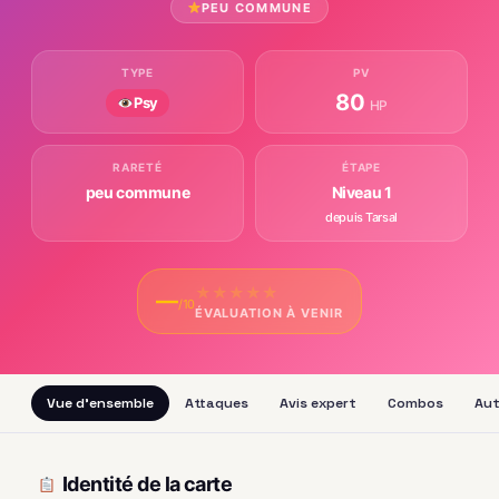
PEU COMMUNE
TYPE
PV
80
Psy
HP
RARETÉ
ÉTAPE
peu commune
Niveau 1
depuis Tarsal
★
★
★
★
★
—
/10
ÉVALUATION À VENIR
Vue d'ensemble
Attaques
Avis expert
Combos
Aut
Identité de la carte