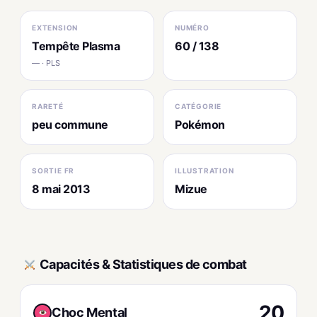
EXTENSION
NUMÉRO
Tempête Plasma
60 / 138
— · PLS
RARETÉ
CATÉGORIE
peu commune
Pokémon
SORTIE FR
ILLUSTRATION
8 mai 2013
Mizue
Capacités & Statistiques de combat
20
Choc Mental