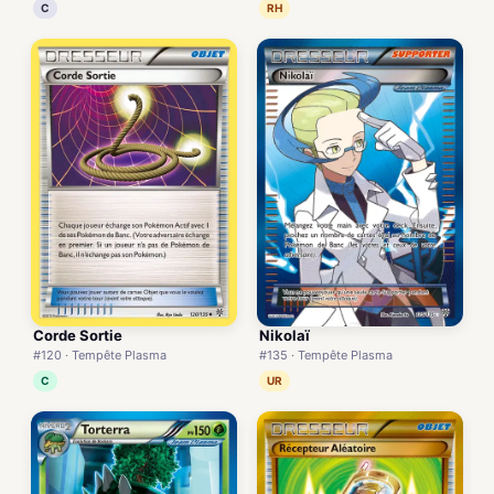
C
RH
Corde Sortie
Nikolaï
#120 · Tempête Plasma
#135 · Tempête Plasma
C
UR