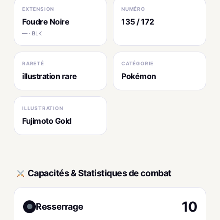
EXTENSION
NUMÉRO
Foudre Noire
135 / 172
— · BLK
RARETÉ
CATÉGORIE
illustration rare
Pokémon
ILLUSTRATION
Fujimoto Gold
Capacités & Statistiques de combat
10
Resserrage