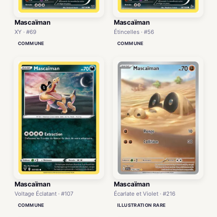
Mascaïman
Mascaïman
XY · #69
Étincelles · #56
COMMUNE
COMMUNE
Mascaïman
Mascaïman
Écarlate et Violet · #216
Voltage Éclatant · #107
ILLUSTRATION RARE
COMMUNE