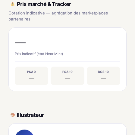
Prix marché & Tracker
Cotation indicative — agrégation des marketplaces
partenaires.
—
Prix indicatif (état Near Mint)
PSA 9
PSA 10
BGS 10
—
—
—
Illustrateur