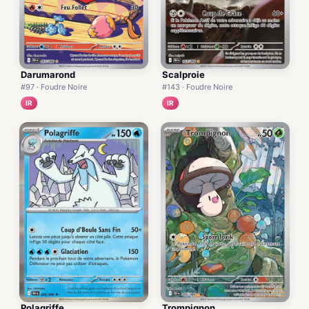
Darumarond
Scalproie
#97 · Foudre Noire
#143 · Foudre Noire
IR
IR
Polagriffe
Trompignon