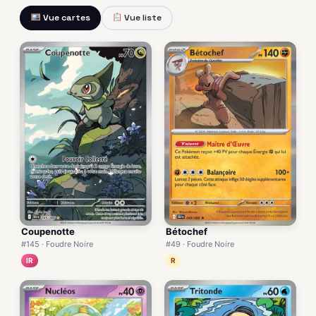
Vue cartes
Vue liste
Coupenotte
Bétochef
#145 · Foudre Noire
#49 · Foudre Noire
IR
R