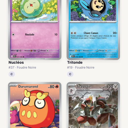
Nucléos
Tritonde
#37 · Foudre Noire
#19 · Foudre Noire
C
C