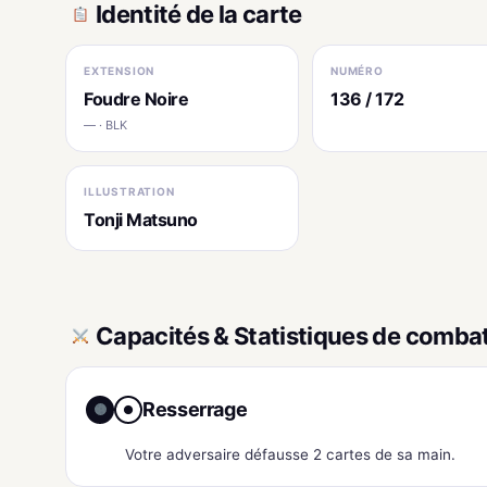
Identité de la carte
EXTENSION
NUMÉRO
Foudre Noire
136 / 172
— · BLK
ILLUSTRATION
Tonji Matsuno
Capacités & Statistiques de comba
Resserrage
●
Votre adversaire défausse 2 cartes de sa main.