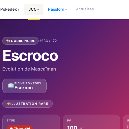
Actualités
Pokédex
JCC
Passlord
▾
▾
▾
·
#136 / 172
FOUDRE NOIRE
Escroco
Évolution de Mascaïman
FICHE POKÉDEX
Escroco
ILLUSTRATION RARE
TYPE
PV
i
100
● Obscurité
HP