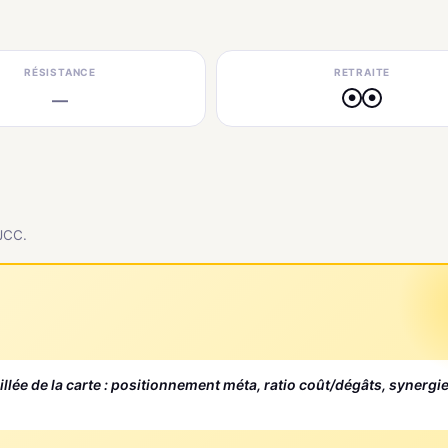
RÉSISTANCE
RETRAITE
—
●
●
 JCC.
aillée de la carte : positionnement méta, ratio coût/dégâts, synergi