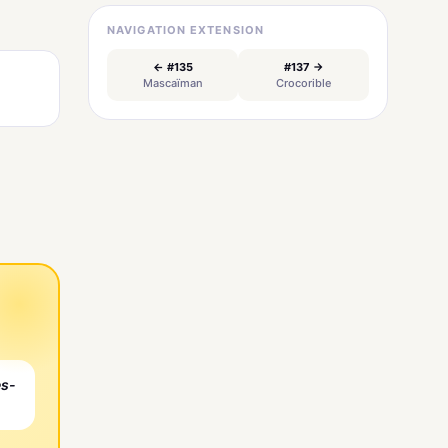
NAVIGATION EXTENSION
← #135
#137 →
Mascaïman
Crocorible
es-