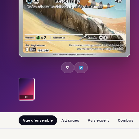
♡
IR
Vue d'ensemble
Attaques
Avis expert
Combos