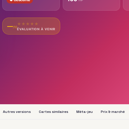
★
★
★
★
★
—
/10
ÉVALUATION À VENIR
Autres versions
Cartes similaires
Méta-jeu
Prix & marché