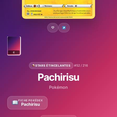
♡
C
·
#52 / 216
STARS ÉTINCELANTES
Pachirisu
Pokémon
FICHE POKÉDEX
Pachirisu