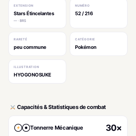
EXTENSION
NUMÉRO
Stars Étincelantes
52 / 216
— · BRS
RARETÉ
CATÉGORIE
peu commune
Pokémon
ILLUSTRATION
HYOGONOSUKE
Capacités & Statistiques de combat
30×
Tonnerre Mécanique
●