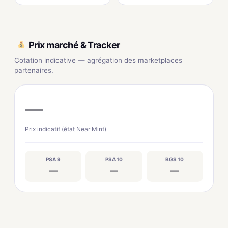
Prix marché & Tracker
Cotation indicative — agrégation des marketplaces
partenaires.
—
Prix indicatif (état Near Mint)
PSA 9
PSA 10
BGS 10
—
—
—