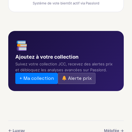
Système de vote bientôt actif via Passlord
Ajoutez à votre collection
Suivez votre collection JCC, recevez des alertes prix
et débloquez les analyses avancées sur Passlord.
+ Ma collection
Alerte prix
← Luxray
Mélofée →