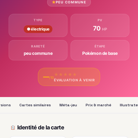
PEU COMMUNE
TYPE
PV
70
● électrique
HP
RARETÉ
ÉTAPE
peu commune
Pokémon de base
★
★
★
★
★
—
/10
ÉVALUATION À VENIR
rsions
Cartes similaires
Méta-jeu
Prix & marché
Illustrat
Identité de la carte