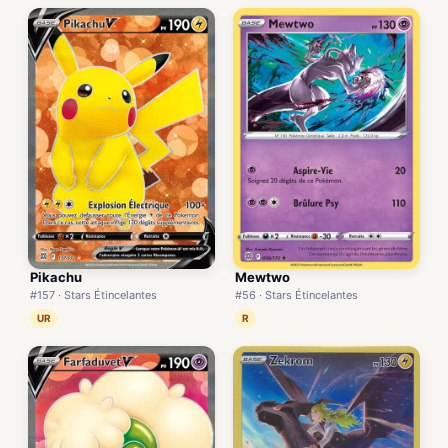
Pikachu
Mewtwo
#157 · Stars Étincelantes
#56 · Stars Étincelantes
UR
R