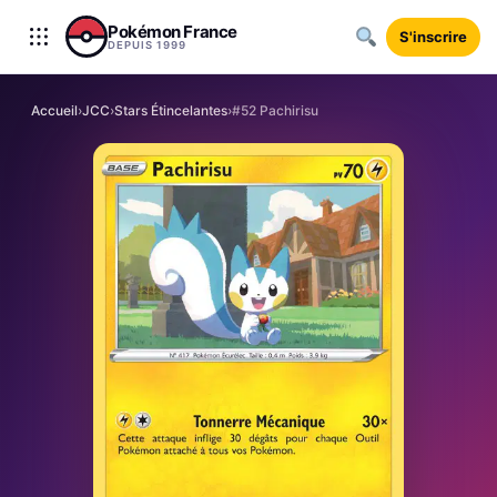
Aller au contenu
Pokémon France
S'inscrire
DEPUIS 1999
Accueil
›
JCC
›
Stars Étincelantes
›
#52 Pachirisu