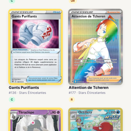
C
UR
Gants Purifiants
Attention de Tcheren
#136 · Stars Étincelantes
#177 · Stars Étincelantes
C
R