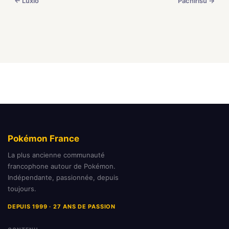
← Luxio
Pachirisu →
Pokémon France
La plus ancienne communauté
francophone autour de Pokémon.
Indépendante, passionnée, depuis
toujours.
DEPUIS 1999 · 27 ANS DE PASSION