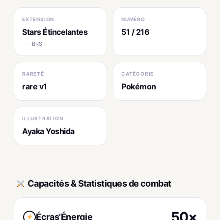
EXTENSION
NUMÉRO
Stars Étincelantes
51 / 216
— · BRS
RARETÉ
CATÉGORIE
rare v1
Pokémon
ILLUSTRATION
Ayaka Yoshida
Capacités & Statistiques de combat
50×
Écras'Énergie