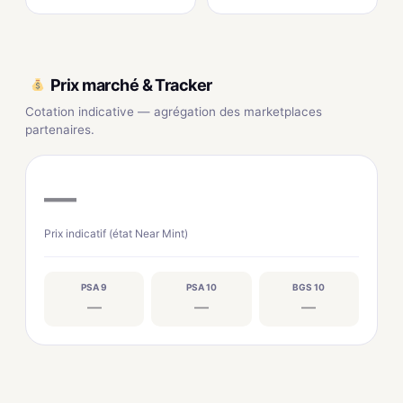
Prix marché & Tracker
Cotation indicative — agrégation des marketplaces
partenaires.
—
Prix indicatif (état Near Mint)
PSA 9
PSA 10
BGS 10
—
—
—