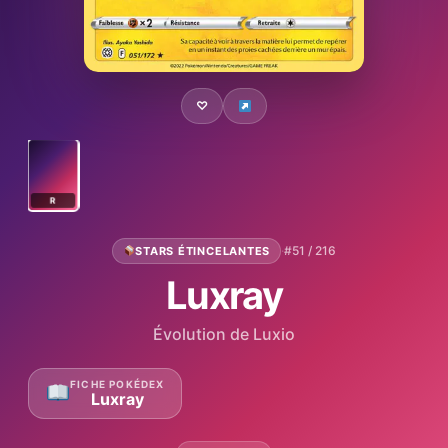
♡
R
·
#51 / 216
STARS ÉTINCELANTES
Luxray
Évolution de Luxio
FICHE POKÉDEX
Luxray