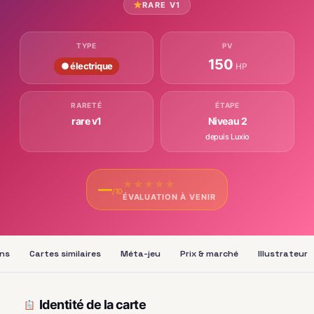
RARE V1
TYPE
PV
150
● électrique
HP
RARETÉ
ÉTAPE
rare v1
Niveau 2
depuis Luxio
★
★
★
★
★
—
/10
ÉVALUATION À VENIR
ons
Cartes similaires
Méta-jeu
Prix & marché
Illustrateur
Identité de la carte