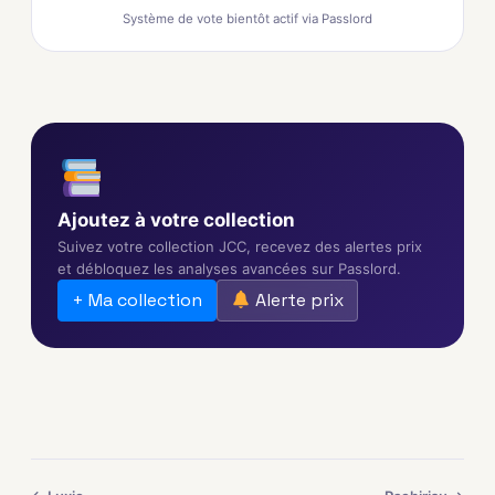
Système de vote bientôt actif via Passlord
Ajoutez à votre collection
Suivez votre collection JCC, recevez des alertes prix
et débloquez les analyses avancées sur Passlord.
+ Ma collection
Alerte prix