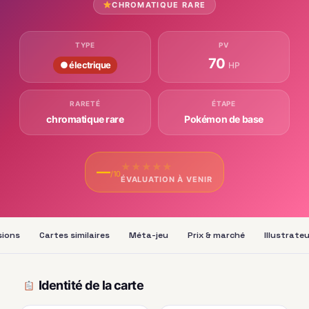
CHROMATIQUE RARE
TYPE
PV
70
● électrique
HP
RARETÉ
ÉTAPE
chromatique rare
Pokémon de base
★
★
★
★
★
—
/10
ÉVALUATION À VENIR
sions
Cartes similaires
Méta-jeu
Prix & marché
Illustrate
Identité de la carte