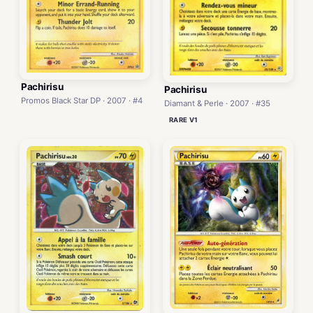
Pachirisu
Pachirisu
Promos Black Star DP · 2007 · #4
Diamant & Perle · 2007 · #35
RARE V1