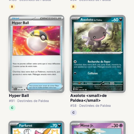
R
R
Hyper Ball
Axoloto <small>de
Paldea</small>
#91 · Destinées de Paldea
#58 · Destinées de Paldea
C
C