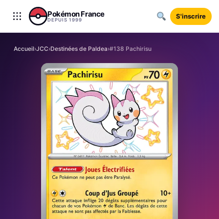
Aller au contenu
Pokémon France
S'inscrire
DEPUIS 1999
Accueil
›
JCC
›
Destinées de Paldea
›
#138 Pachirisu