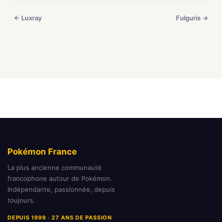
← Luxray
Fulguris →
Pokémon France
La plus ancienne communauté
francophone autour de Pokémon.
Indépendante, passionnée, depuis
toujours.
DEPUIS 1999 · 27 ANS DE PASSION