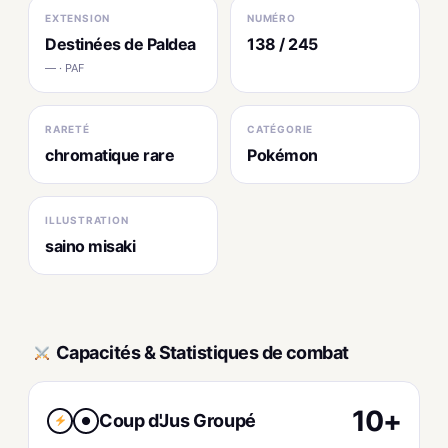
EXTENSION
NUMÉRO
Destinées de Paldea
138 / 245
— · PAF
RARETÉ
CATÉGORIE
chromatique rare
Pokémon
ILLUSTRATION
saino misaki
Capacités & Statistiques de combat
10+
Coup d'Jus Groupé
●