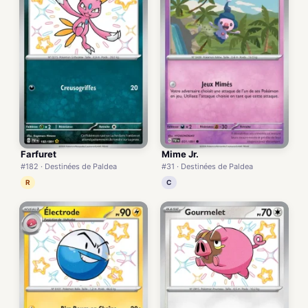
Farfuret
Mime Jr.
#182 · Destinées de Paldea
#31 · Destinées de Paldea
R
C