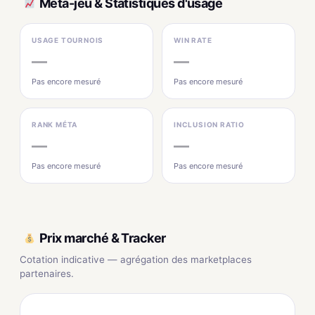
Méta-jeu & Statistiques d'usage
USAGE TOURNOIS
WIN RATE
—
—
Pas encore mesuré
Pas encore mesuré
RANK MÉTA
INCLUSION RATIO
—
—
Pas encore mesuré
Pas encore mesuré
Prix marché & Tracker
Cotation indicative — agrégation des marketplaces
partenaires.