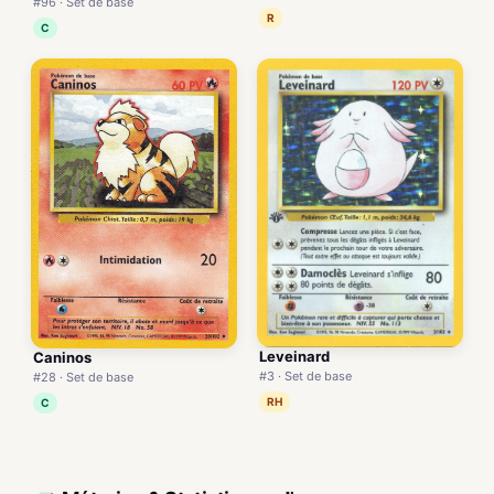
#96 · Set de base
R
C
Leveinard
Caninos
#3 · Set de base
#28 · Set de base
RH
C