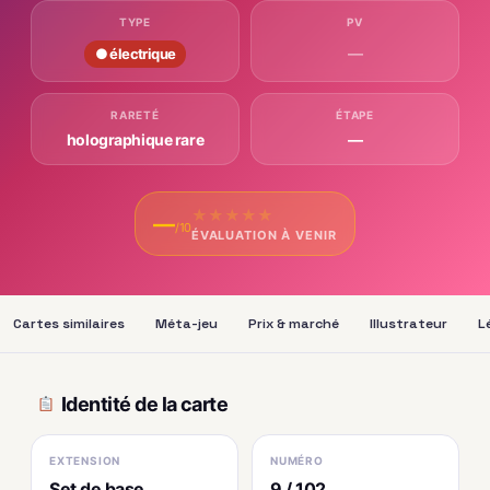
TYPE
PV
—
● électrique
RARETÉ
ÉTAPE
holographique rare
—
★
★
★
★
★
—
/10
ÉVALUATION À VENIR
Cartes similaires
Méta-jeu
Prix & marché
Illustrateur
L
Identité de la carte
EXTENSION
NUMÉRO
Set de base
9 / 102