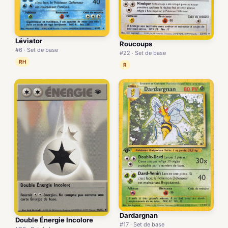
Léviator
Roucoups
#6 · Set de base
#22 · Set de base
RH
R
Dardargnan
Double Énergie Incolore
#17 · Set de base