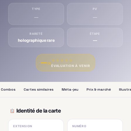
TYPE
PV
—
—
RARETÉ
ÉTAPE
holographique rare
—
★
★
★
★
★
—
/10
ÉVALUATION À VENIR
Combos
Cartes similaires
Méta-jeu
Prix & marché
Illust
Identité de la carte
EXTENSION
NUMÉRO