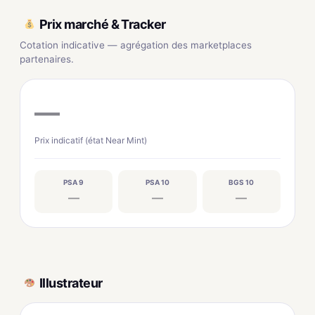
Prix marché & Tracker
Cotation indicative — agrégation des marketplaces
partenaires.
—
Prix indicatif (état Near Mint)
PSA 9
PSA 10
BGS 10
—
—
—
Illustrateur