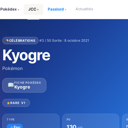
Actualités
Pokédex
JCC
Passlord
▾
▾
▾
·
#3 / 50
·
Sortie : 8 octobre 2021
CÉLÉBRATIONS
Kyogre
Pokémon
FICHE POKÉDEX
Kyogre
RARE V1
TYPE
PV
130
Eau
HP