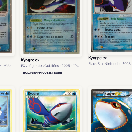
Kyogre ex
Kyogre ex
Black Star Nintendo · 2003 
7 · #95
EX : Légendes Oubliées · 2005 · #94
HOLOGRAPHIQUE EX RARE