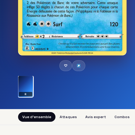
♡
R
Vue d'ensemble
Attaques
Avis expert
Combos