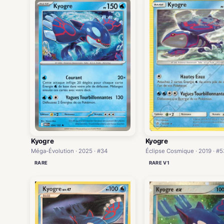
Kyogre
Kyogre
Méga-Évolution · 2025 · #34
Éclipse Cosmique · 2019 · #5
RARE
RARE V1