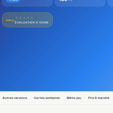
★
★
★
★
★
—
/10
ÉVALUATION À VENIR
Autres versions
Cartes similaires
Méta-jeu
Prix & marché