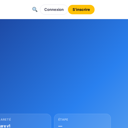
Connexion
S'inscrire
RARETÉ
ÉTAPE
rare v1
—