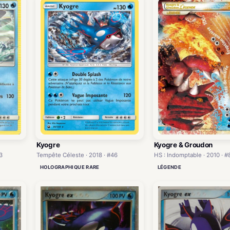
Kyogre & Groudon
Kyogre
3
HS : Indomptable · 2010 · #
Tempête Céleste · 2018 · #46
LÉGENDE
HOLOGRAPHIQUE RARE