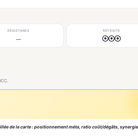
RÉSISTANCE
RETRAITE
—
●
●
●
 JCC.
aillée de la carte : positionnement méta, ratio coût/dégâts, synergi