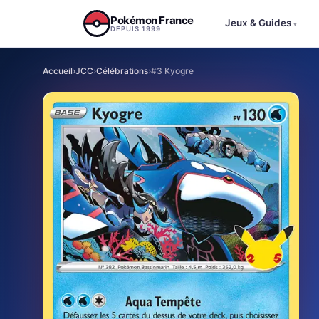
Aller au contenu
Pokémon France
Jeux & Guides
▾
DEPUIS 1999
Accueil
›
JCC
›
Célébrations
›
#3 Kyogre