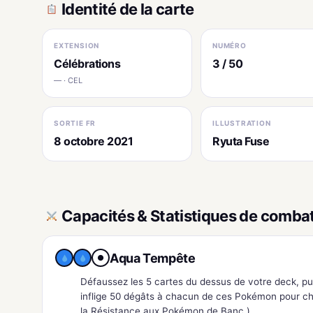
Identité de la carte
EXTENSION
NUMÉRO
Célébrations
3 / 50
— · CEL
SORTIE FR
ILLUSTRATION
8 octobre 2021
Ryuta Fuse
Capacités & Statistiques de comba
Aqua Tempête
●
Défaussez les 5 cartes du dessus de votre deck, p
inflige 50 dégâts à chacun de ces Pokémon pour cha
la Résistance aux Pokémon de Banc.)