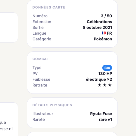
DONNÉES CARTE
Numéro
3 / 50
Extension
Célébrations
Sortie
8 octobre 2021
Langue
FR
Catégorie
Pokémon
COMBAT
Type
Eau
PV
130 HP
Faiblesse
électrique ×2
Retraite
★ ★ ★
DÉTAILS PHYSIQUES
Illustrateur
Ryuta Fuse
Rareté
rare v1
que
esse ni