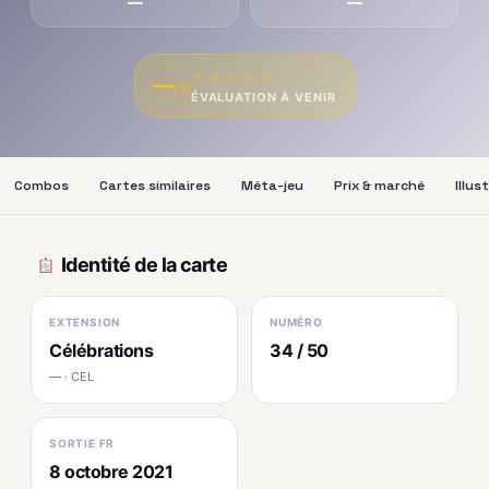
—
—
★
★
★
★
★
—
/10
ÉVALUATION À VENIR
Combos
Cartes similaires
Méta-jeu
Prix & marché
Illus
Identité de la carte
EXTENSION
NUMÉRO
Célébrations
34 / 50
— · CEL
SORTIE FR
8 octobre 2021