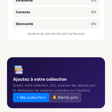
Excellente
0%
Correcte
0%
Décevante
0%
Système de vote bientôt actif via Passlord
Ajoutez à votre collection
Suivez votre collection JCC, recevez des alertes prix
et débloquez les analyses avancées sur Passlord.
+ Ma collection
Alerte prix