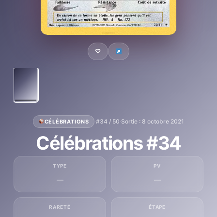
♡
·
#34 / 50
·
Sortie : 8 octobre 2021
CÉLÉBRATIONS
Célébrations #34
TYPE
PV
—
—
RARETÉ
ÉTAPE