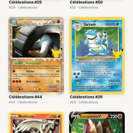
Célébrations #29
Célébrations #50
#29 · Célébrations
#50 · Célébrations
Célébrations #44
Célébrations #26
#44 · Célébrations
#26 · Célébrations