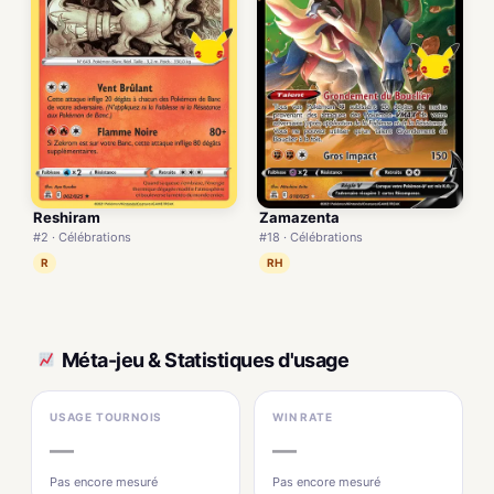
Reshiram
Zamazenta
#2 · Célébrations
#18 · Célébrations
R
RH
Méta-jeu & Statistiques d'usage
USAGE TOURNOIS
WIN RATE
—
—
Pas encore mesuré
Pas encore mesuré