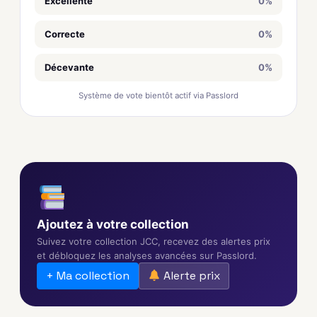
Excellente
0%
Correcte
0%
Décevante
0%
Système de vote bientôt actif via Passlord
Ajoutez à votre collection
Suivez votre collection JCC, recevez des alertes prix
et débloquez les analyses avancées sur Passlord.
+ Ma collection
Alerte prix