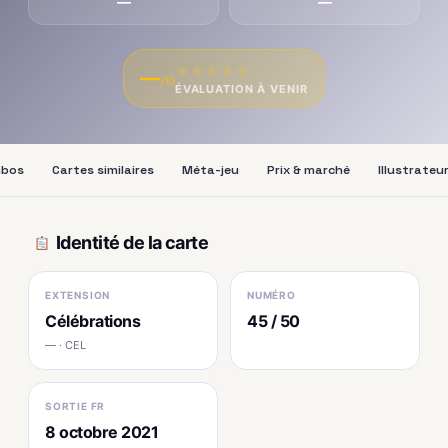
—
—
★
★
★
★
★
—
/10
ÉVALUATION À VENIR
bos
Cartes similaires
Méta-jeu
Prix & marché
Illustrateu
Identité de la carte
EXTENSION
NUMÉRO
Célébrations
45 / 50
— · CEL
SORTIE FR
8 octobre 2021