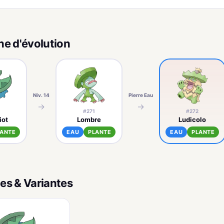
ne d'évolution
Niv. 14
Pierre Eau
→
→
#271
#272
iot
Lombre
Ludicolo
LANTE
EAU
PLANTE
EAU
PLANTE
es & Variantes