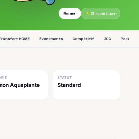
Normal
★
Chromatique
Transfert HOME
Événements
Compétitif
JCC
Pokédex
RIE
STATUT
mon Aquaplante
Standard