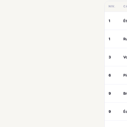
NIV.
C
1
É
1
R
3
Vo
6
Pi
9
B
9
É