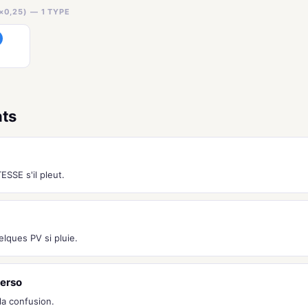
×0,25) — 1 TYPE
nts
SSE s'il pleut.
lques PV si pluie.
erso
a confusion.