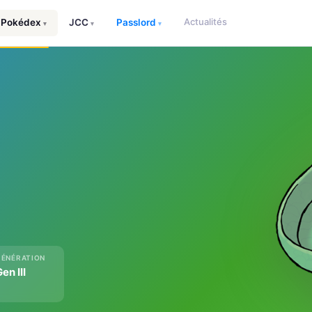
Actualités
Pokédex
JCC
Passlord
▾
▾
▾
GÉNÉRATION
en III