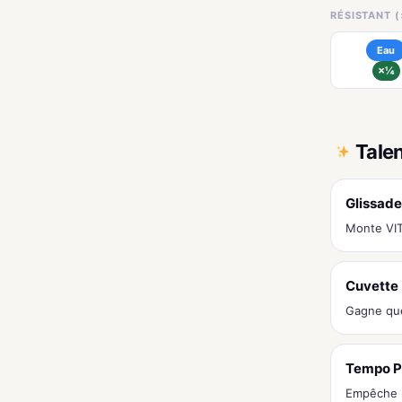
RÉSISTANT (
Eau
×¼
Tale
Glissade
Monte VITE
Cuvette
Gagne que
Tempo P
Empêche l