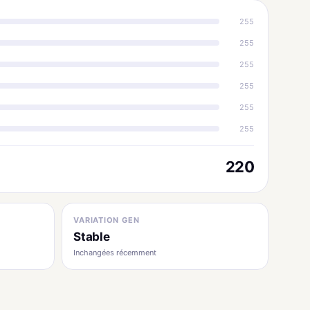
255
255
255
255
255
255
220
VARIATION GEN
Stable
Inchangées récemment