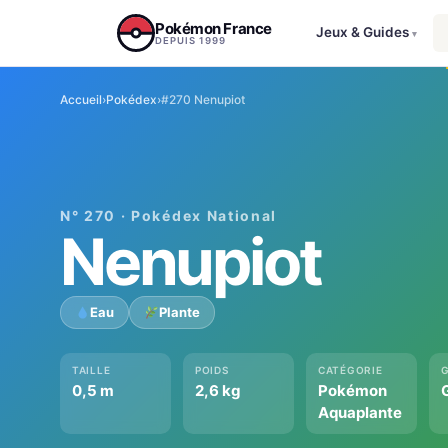
Aller au contenu
Pokémon France
Jeux & Guides
▾
DEPUIS 1999
Accueil
›
Pokédex
›
#270 Nenupiot
N° 270 · Pokédex National
Nenupiot
Eau
Plante
TAILLE
POIDS
CATÉGORIE
0,5 m
2,6 kg
Pokémon
G
Aquaplante