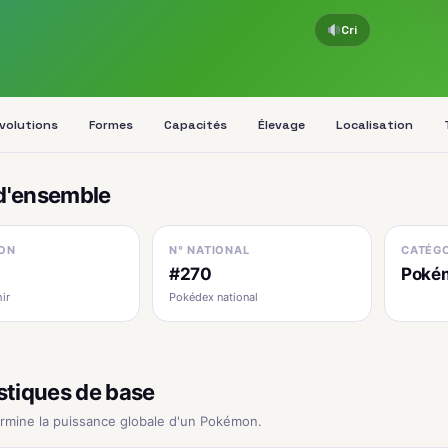
Cri
volutions
Formes
Capacités
Élevage
Localisation
d'ensemble
ON
N° NATIONAL
CATÉGO
#270
Poké
ir
Pokédex national
stiques de base
ermine la puissance globale d'un Pokémon.