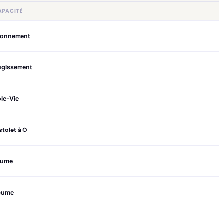
APACITÉ
tonnement
ugissement
le-Vie
stolet à O
rume
cume