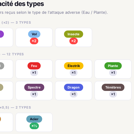
acité des types
rs reçus selon le type de l'attaque adverse (Eau / Plante).
 (×2) — 3 TYPES
n
Vol
Insecte
×2
×2
) — 12 TYPES
l
Feu
Électrik
Plante
×1
×1
×1
Spectre
Dragon
Ténèbres
×1
×1
×1
×0,5) — 2 TYPES
Acier
×½