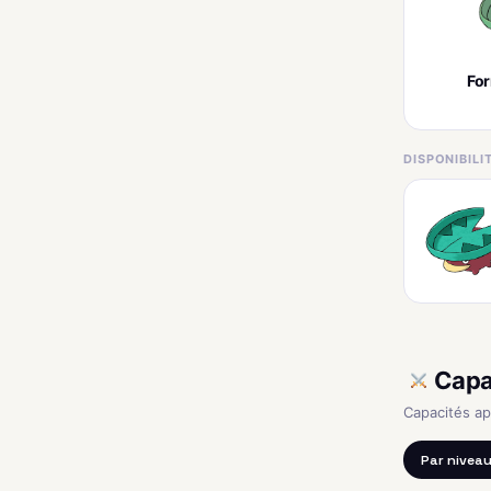
Fo
DISPONIBIL
Capa
Capacités a
Par nivea