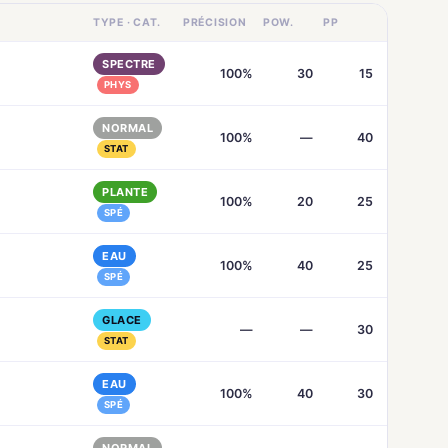
TYPE · CAT.
PRÉCISION
POW.
PP
SPECTRE
100%
30
15
PHYS
NORMAL
100%
—
40
STAT
PLANTE
100%
20
25
SPÉ
EAU
100%
40
25
SPÉ
GLACE
—
—
30
STAT
EAU
100%
40
30
SPÉ