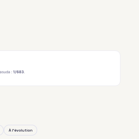
asuda :
1/683
.
À l'évolution