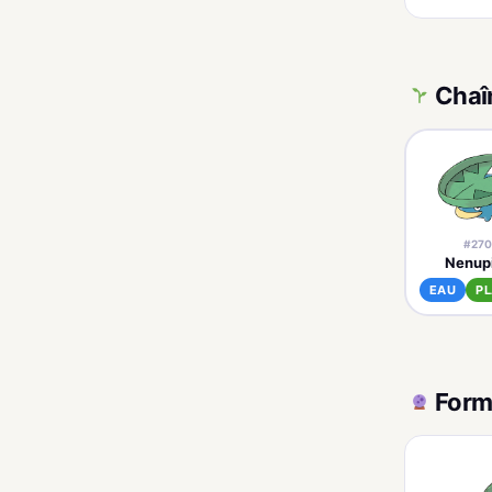
Chaî
#270
Nenup
EAU
P
Form