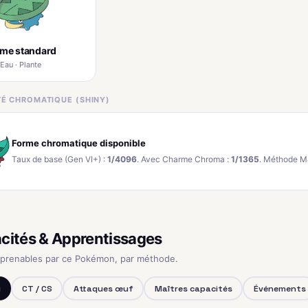
rme standard
Eau · Plante
ITÉ CHROMATIQUE (SHINY)
Forme chromatique disponible
Taux de base (Gen VI+) :
1/4096
. Avec Charme Chroma :
1/1365
. Méthode M
cités & Apprentissages
pprenables par ce Pokémon, par méthode.
u
CT / CS
Attaques œuf
Maîtres capacités
Événements