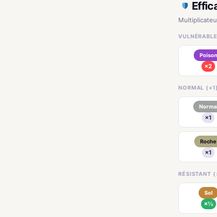
Effic
Multiplicateu
VULNÉRABLE
Poiso
×2
NORMAL (×1
Norma
×1
Roche
×1
RÉSISTANT (
Sol
×½