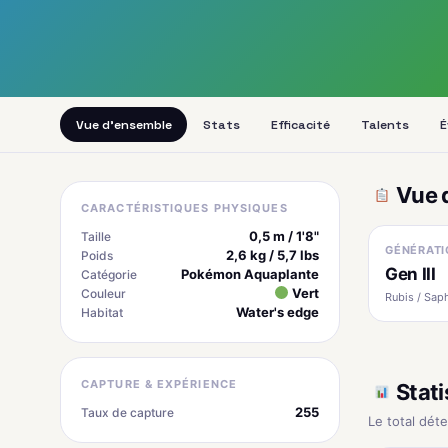
Vue d'ensemble
Stats
Efficacité
Talents
É
Vue 
CARACTÉRISTIQUES PHYSIQUES
0,5 m / 1'8"
Taille
GÉNÉRATI
2,6 kg / 5,7 lbs
Poids
Gen III
Pokémon Aquaplante
Catégorie
Vert
Couleur
Rubis / Saph
Water's edge
Habitat
CAPTURE & EXPÉRIENCE
Stati
255
Taux de capture
Le total dét