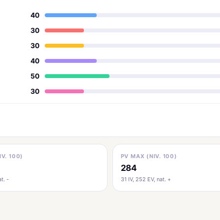
40
30
30
40
50
30
IV. 100)
PV MAX (NIV. 100)
284
t. -
31 IV, 252 EV, nat. +