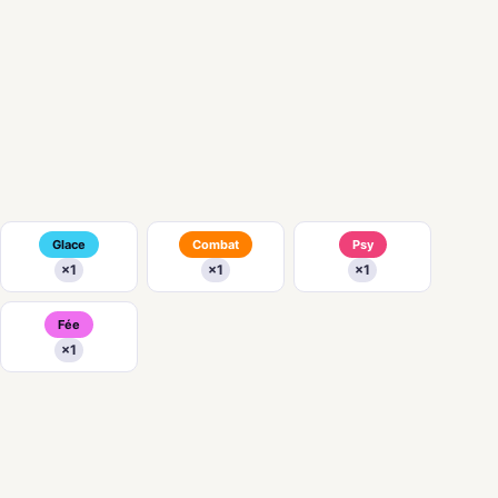
Glace
Combat
Psy
×1
×1
×1
Fée
×1