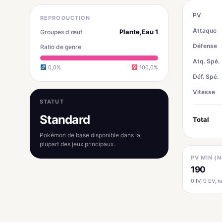
PV
REPRODUCTION
Attaque
Plante,Eau 1
Groupes d'œuf
Défense
Ratio de genre
Atq. Spé.
0,0%
100,0%
Déf. Spé.
Vitesse
STATUT
Standard
Total
Pokémon de base disponible dans la
plupart des jeux principaux.
PV MIN (N
190
0 IV, 0 EV, na