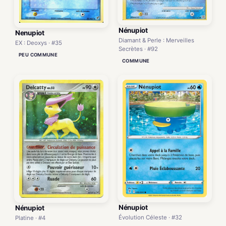
Nénupiot
Nenupiot
Diamant & Perle : Merveilles
EX : Deoxys · #35
Secrètes · #92
PEU COMMUNE
COMMUNE
Nénupiot
Nénupiot
Évolution Céleste · #32
Platine · #4