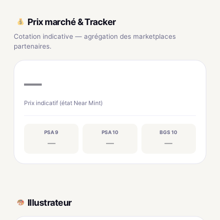
Prix marché & Tracker
Cotation indicative — agrégation des marketplaces
partenaires.
—
Prix indicatif (état Near Mint)
PSA 9
PSA 10
BGS 10
—
—
—
Illustrateur