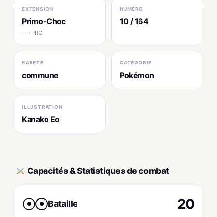
EXTENSION
NUMÉRO
Primo-Choc
10 / 164
— · PRC
RARETÉ
CATÉGORIE
commune
Pokémon
ILLUSTRATION
Kanako Eo
Capacités & Statistiques de combat
20
Bataille
●
●