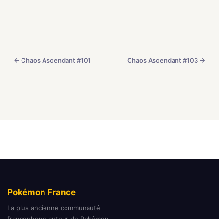
← Chaos Ascendant #101
Chaos Ascendant #103 →
Pokémon France
La plus ancienne communauté
francophone autour de Pokémon.