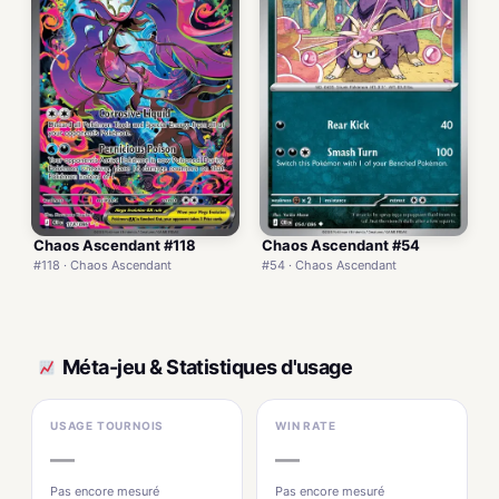
Chaos Ascendant #118
Chaos Ascendant #54
#118 · Chaos Ascendant
#54 · Chaos Ascendant
Méta-jeu & Statistiques d'usage
USAGE TOURNOIS
WIN RATE
—
—
Pas encore mesuré
Pas encore mesuré