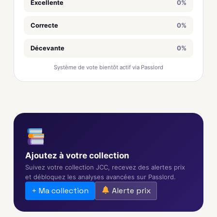
Excellente
0%
Correcte
0%
Décevante
0%
Système de vote bientôt actif via Passlord
Ajoutez à votre collection
Suivez votre collection JCC, recevez des alertes prix
et débloquez les analyses avancées sur Passlord.
+ Ma collection
Alerte prix