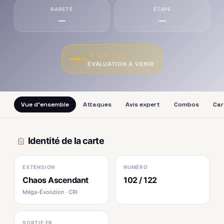
RARETÉ
ÉTAPE
—
—
★
★
★
★
★
—
/10
ÉVALUATION À VENIR
Vue d'ensemble
Attaques
Avis expert
Combos
Car
Identité de la carte
EXTENSION
NUMÉRO
Chaos Ascendant
102 / 122
Méga-Évolution · CRI
SORTIE FR