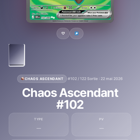
♡
·
#102 / 122
·
Sortie : 22 mai 2026
CHAOS ASCENDANT
Chaos Ascendant
#102
TYPE
PV
—
—