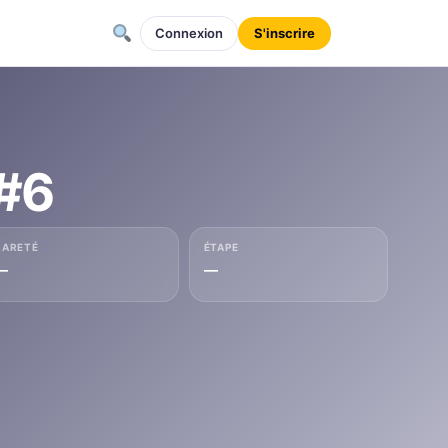
Connexion
S'inscrire
#6
RARETÉ
ÉTAPE
—
—