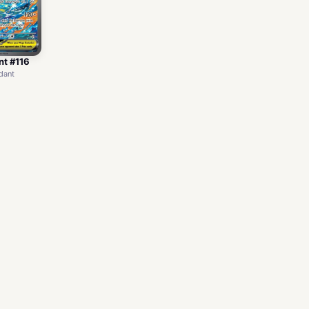
t #116
dant