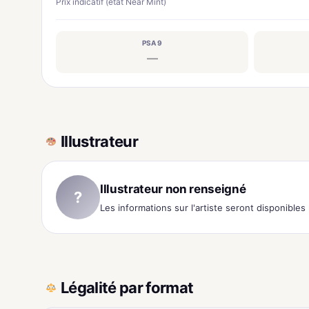
Prix indicatif (état Near Mint)
PSA 9
—
Illustrateur
Illustrateur non renseigné
?
Les informations sur l'artiste seront disponible
Légalité par format