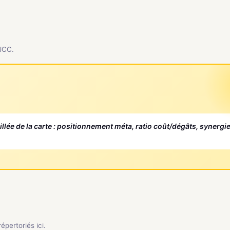
 JCC.
aillée de la carte : positionnement méta, ratio coût/dégâts, synergi
pertoriés ici.