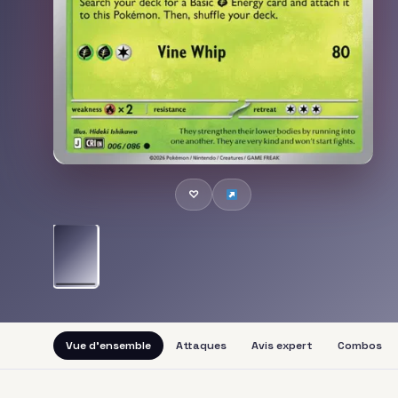
♡
Vue d'ensemble
Attaques
Avis expert
Combos