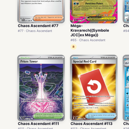
Chaos Ascendant #77
Méga-
Ch
Kravarech{{Symbole
#77 · Chaos Ascendant
#94
JCC|ex Méga}}
#65 · Chaos Ascendant
R
Chaos Ascendant #111
Chaos Ascendant #113
Ch
#111 · Chaos Ascendant
#113 · Chaos Ascendant
#26