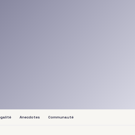
galité
Anecdotes
Communauté