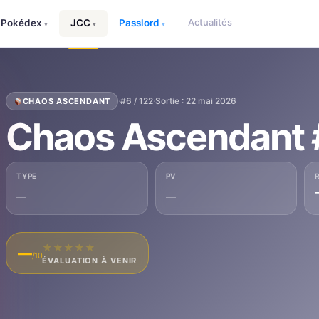
Actualités
Pokédex
JCC
Passlord
▾
▾
▾
·
#6 / 122
·
Sortie : 22 mai 2026
CHAOS ASCENDANT
Chaos Ascendant 
TYPE
PV
—
—
★
★
★
★
★
—
/10
ÉVALUATION À VENIR