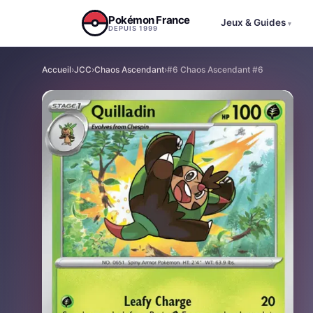
Aller au contenu
Pokémon France
Jeux & Guides
▾
DEPUIS 1999
Accueil
›
JCC
›
Chaos Ascendant
›
#6 Chaos Ascendant #6