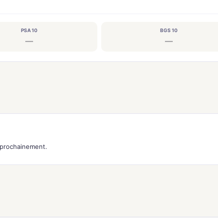
PSA 10
BGS 10
—
—
s prochainement.