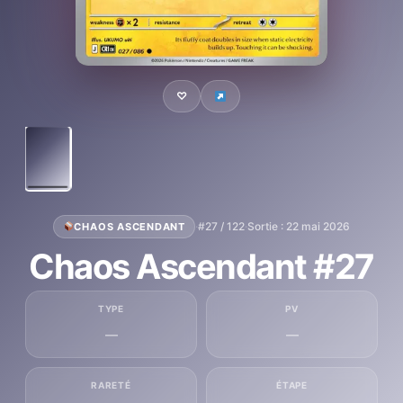
♡
·
#27 / 122
·
Sortie : 22 mai 2026
CHAOS ASCENDANT
Chaos Ascendant #27
TYPE
PV
—
—
RARETÉ
ÉTAPE