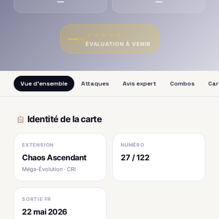
—
—
★
★
★
★
★
—
/10
ÉVALUATION À VENIR
Vue d'ensemble
Attaques
Avis expert
Combos
Car
Identité de la carte
EXTENSION
NUMÉRO
Chaos Ascendant
27 / 122
Méga-Évolution · CRI
SORTIE FR
22 mai 2026