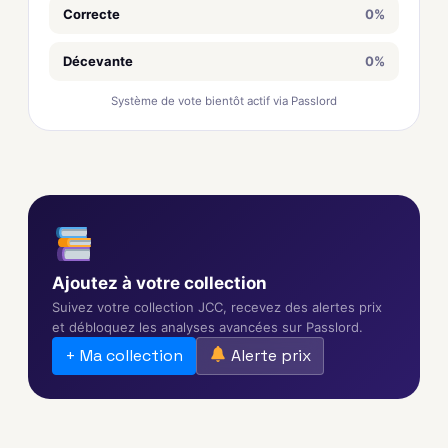
Correcte
0%
Décevante
0%
Système de vote bientôt actif via Passlord
Ajoutez à votre collection
Suivez votre collection JCC, recevez des alertes prix
et débloquez les analyses avancées sur Passlord.
+ Ma collection
Alerte prix