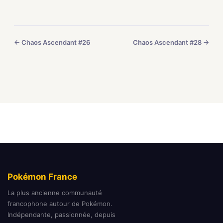
← Chaos Ascendant #26
Chaos Ascendant #28 →
Pokémon France
La plus ancienne communauté
francophone autour de Pokémon.
Indépendante, passionnée, depuis