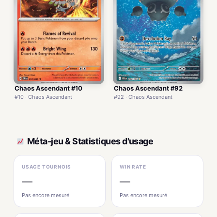
Chaos Ascendant #10
Chaos Ascendant #92
#10 · Chaos Ascendant
#92 · Chaos Ascendant
Méta-jeu & Statistiques d'usage
USAGE TOURNOIS
WIN RATE
—
—
Pas encore mesuré
Pas encore mesuré