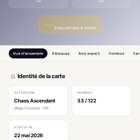
—
—
★
★
★
★
★
—
/10
ÉVALUATION À VENIR
Vue d'ensemble
Attaques
Avis expert
Combos
Car
Identité de la carte
EXTENSION
NUMÉRO
Chaos Ascendant
33 / 122
Méga-Évolution · CRI
SORTIE FR
22 mai 2026