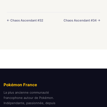
← Chaos Ascendant #32
Chaos Ascendant #34 →
Pokémon France
La plus ancienne communauté
francophone autour de Pokémon.
Indépendante, passionnée, depuis