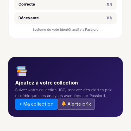
Correcte
0%
Décevante
0%
Système de vote bientôt actif via Passlord
Ajoutez à votre collection
Suivez votre collection JCC, recevez des alertes prix
et débloquez les analyses avancées sur Passlord.
+ Ma collection
Alerte prix