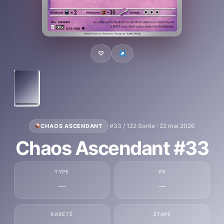
♡
·
#33 / 122
·
Sortie : 22 mai 2026
CHAOS ASCENDANT
Chaos Ascendant #33
TYPE
PV
—
—
RARETÉ
ÉTAPE