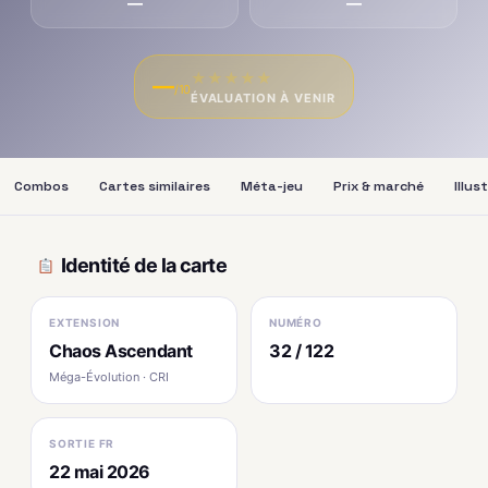
—
—
★
★
★
★
★
—
/10
ÉVALUATION À VENIR
Combos
Cartes similaires
Méta-jeu
Prix & marché
Illus
Identité de la carte
EXTENSION
NUMÉRO
Chaos Ascendant
32 / 122
Méga-Évolution · CRI
SORTIE FR
22 mai 2026