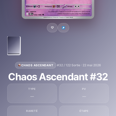
♡
·
#32 / 122
·
Sortie : 22 mai 2026
CHAOS ASCENDANT
Chaos Ascendant #32
TYPE
PV
—
—
RARETÉ
ÉTAPE