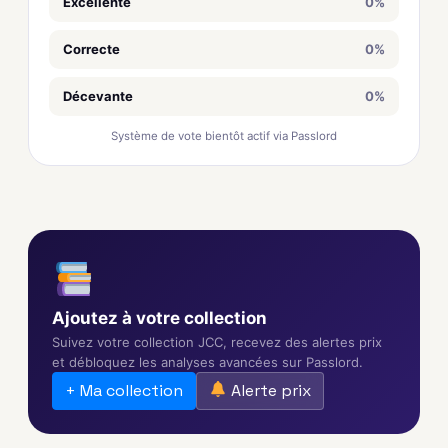
Excellente
0%
Correcte
0%
Décevante
0%
Système de vote bientôt actif via Passlord
Ajoutez à votre collection
Suivez votre collection JCC, recevez des alertes prix
et débloquez les analyses avancées sur Passlord.
+ Ma collection
Alerte prix