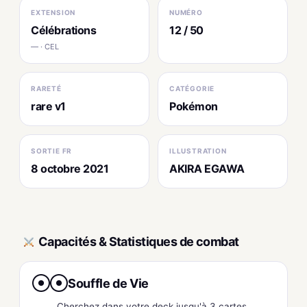
EXTENSION
NUMÉRO
Célébrations
12 / 50
— · CEL
RARETÉ
CATÉGORIE
rare v1
Pokémon
SORTIE FR
ILLUSTRATION
8 octobre 2021
AKIRA EGAWA
Capacités & Statistiques de combat
Souffle de Vie
●
●
Cherchez dans votre deck jusqu'à 3 cartes