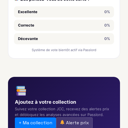
Excellente
0%
Correcte
0%
Décevante
0%
Système de vote bientôt actif via Passlord
Ajoutez à votre collection
Suivez votre collection JCC, recevez des alertes prix
et débloquez les analyses avancées sur Passlord.
+ Ma collection
Alerte prix