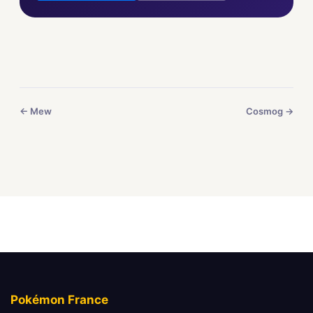
← Mew
Cosmog →
Pokémon France