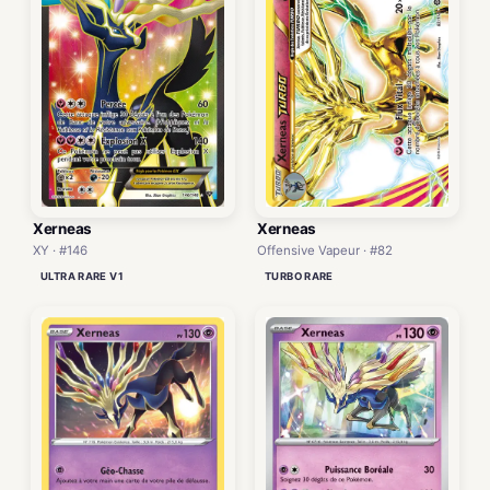
Xerneas
Xerneas
XY · #146
Offensive Vapeur · #82
ULTRA RARE V1
TURBO RARE