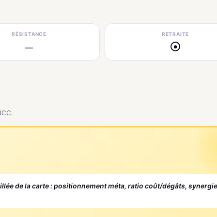
RÉSISTANCE
RETRAITE
—
●
 JCC.
aillée de la carte : positionnement méta, ratio coût/dégâts, synergi