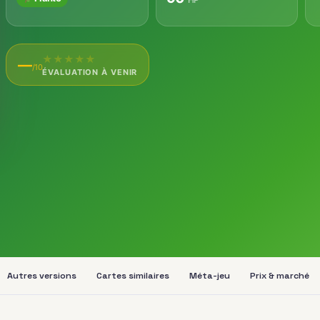
★
★
★
★
★
—
/10
ÉVALUATION À VENIR
Autres versions
Cartes similaires
Méta-jeu
Prix & marché