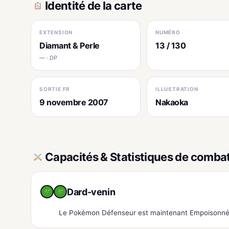
Identité de la carte
EXTENSION
NUMÉRO
Diamant & Perle
13 / 130
— · DP
SORTIE FR
ILLUSTRATION
9 novembre 2007
Nakaoka
Capacités & Statistiques de comba
Dard-venin
Le Pokémon Défenseur est maintenant Empoisonné