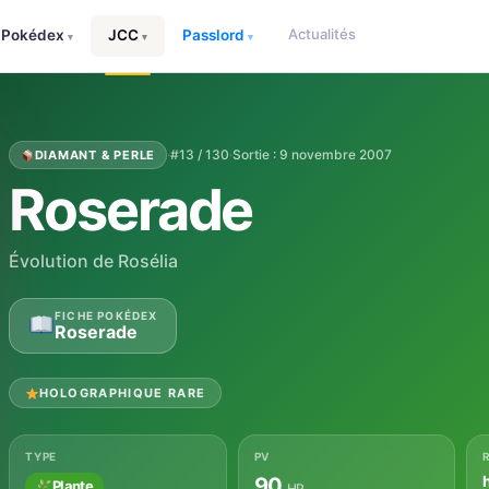
Actualités
Pokédex
JCC
Passlord
▾
▾
▾
·
#13 / 130
·
Sortie : 9 novembre 2007
DIAMANT & PERLE
Roserade
Évolution de Rosélia
FICHE POKÉDEX
Roserade
HOLOGRAPHIQUE RARE
TYPE
PV
90
Plante
HP