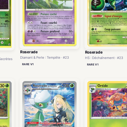
Roserade
Roserade
Diamant & Perle : Tempête · #23
HS : Déchaînement · #23
 Secrètes
RARE V1
RARE V1