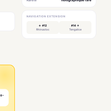
Rareté
holographique rare
NAVIGATION EXTENSION
← #12
#14 →
Rhinastoc
Tengalice
es-