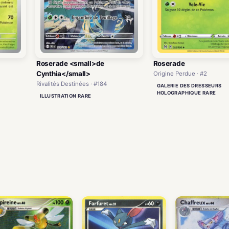
Roserade <small>de
Roserade
Cynthia</small>
Origine Perdue · #2
Rivalités Destinées · #184
GALERIE DES DRESSEURS
HOLOGRAPHIQUE RARE
ILLUSTRATION RARE
)