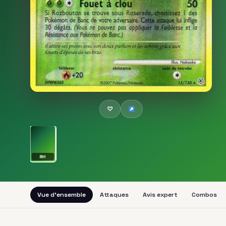
♡
RH
Vue d'ensemble
Attaques
Avis expert
Combos