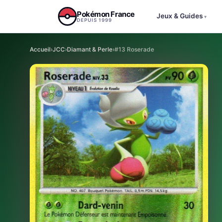
Aller au contenu
Pokémon France
Jeux & Guides
▾
DEPUIS 1999
Accueil
›
JCC
›
Diamant & Perle
›
#13 Roserade