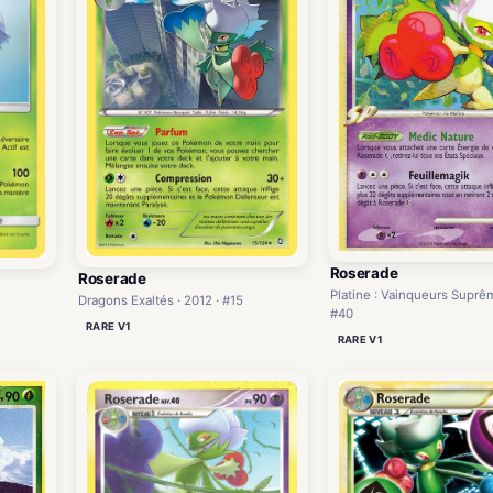
Roserade
Roserade
Platine : Vainqueurs Suprêm
Dragons Exaltés · 2012 · #15
#40
RARE V1
RARE V1