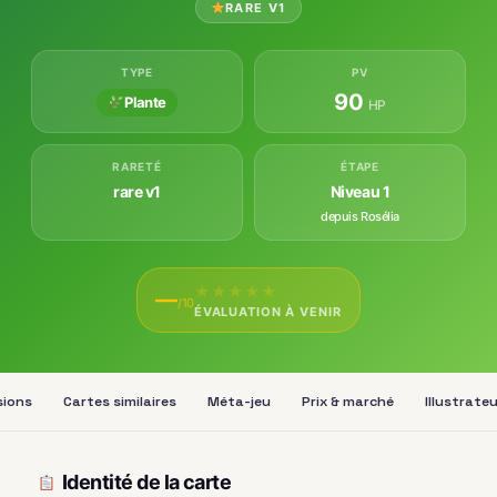
RARE V1
TYPE
PV
90
Plante
HP
RARETÉ
ÉTAPE
rare v1
Niveau 1
depuis Rosélia
★
★
★
★
★
—
/10
ÉVALUATION À VENIR
sions
Cartes similaires
Méta-jeu
Prix & marché
Illustrate
Identité de la carte