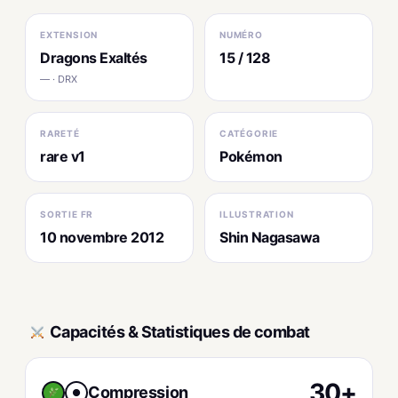
EXTENSION
NUMÉRO
Dragons Exaltés
15 / 128
— · DRX
RARETÉ
CATÉGORIE
rare v1
Pokémon
SORTIE FR
ILLUSTRATION
10 novembre 2012
Shin Nagasawa
Capacités & Statistiques de combat
30+
Compression
●