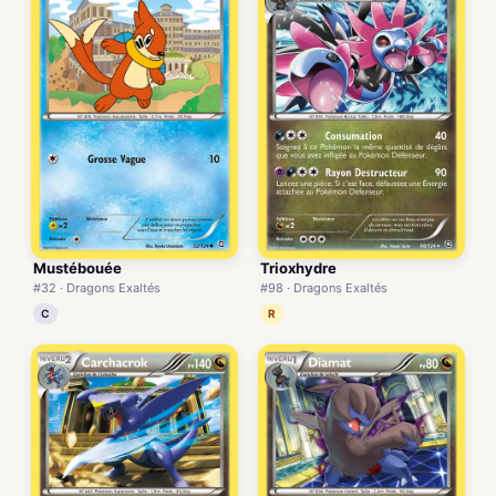
Mustébouée
Trioxhydre
#32 · Dragons Exaltés
#98 · Dragons Exaltés
C
R