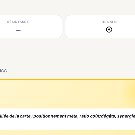
RÉSISTANCE
RETRAITE
—
●
 JCC.
aillée de la carte : positionnement méta, ratio coût/dégâts, synergi