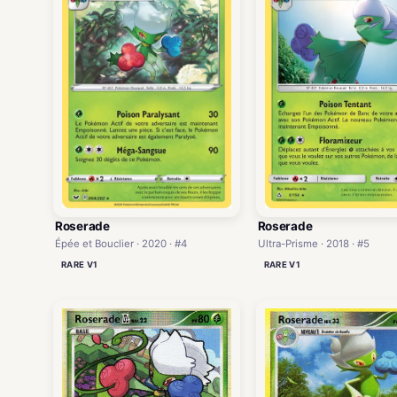
Roserade
Roserade
Épée et Bouclier · 2020 · #4
Ultra-Prisme · 2018 · #5
RARE V1
RARE V1