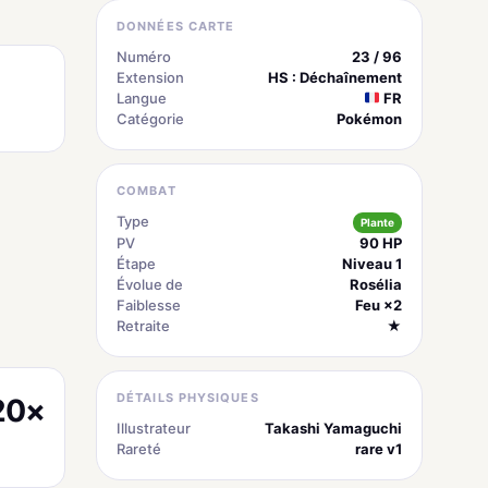
DONNÉES CARTE
Numéro
23 / 96
Extension
HS : Déchaînement
Langue
FR
Catégorie
Pokémon
COMBAT
Type
Plante
PV
90 HP
Étape
Niveau 1
Évolue de
Rosélia
Faiblesse
Feu ×2
Retraite
★
DÉTAILS PHYSIQUES
20×
Illustrateur
Takashi Yamaguchi
Rareté
rare v1