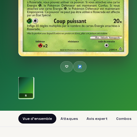
♡
R
Vue d'ensemble
Attaques
Avis expert
Combos