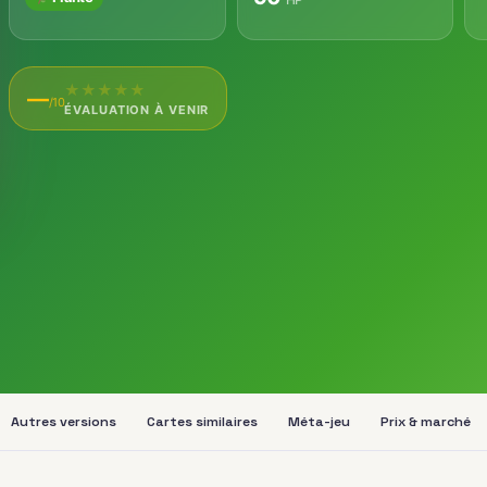
★
★
★
★
★
—
/10
ÉVALUATION À VENIR
Autres versions
Cartes similaires
Méta-jeu
Prix & marché