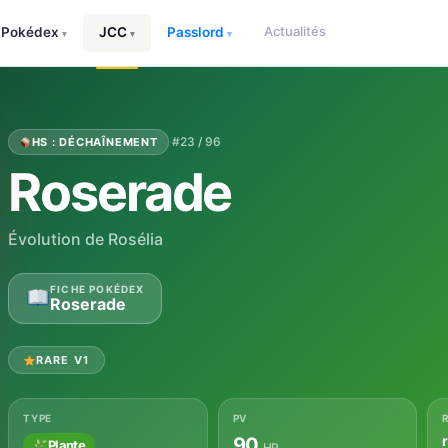
Actualités
Pokédex
JCC
Passlord
▾
▾
▾
·
#23 / 96
HS : DÉCHAÎNEMENT
Roserade
Évolution de Rosélia
FICHE POKÉDEX
Roserade
RARE V1
TYPE
PV
90
Plante
HP