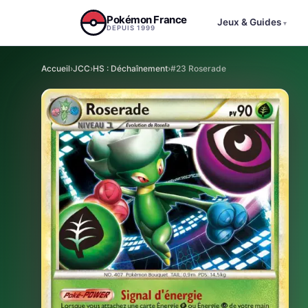
Aller au contenu
Pokémon France
Jeux & Guides
▾
DEPUIS 1999
Accueil
›
JCC
›
HS : Déchaînement
›
#23 Roserade