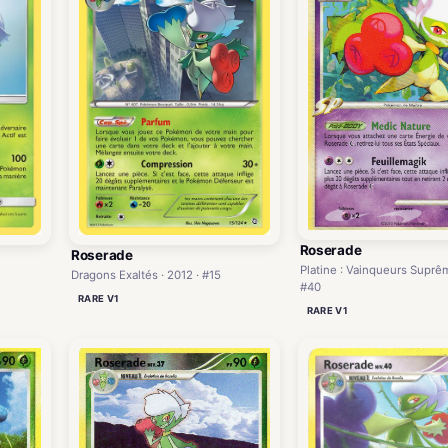
Roserade
Roserade
Platine : Vainqueurs Suprêm
Dragons Exaltés · 2012 · #15
#40
RARE V1
RARE V1