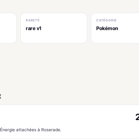
RARETÉ
CATÉGORIE
rare v1
Pokémon
t
s Énergie attachées à Roserade.