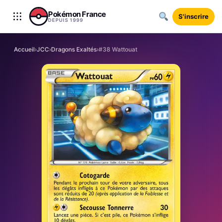
Aller au contenu
Pokémon France
S'inscrire
DEPUIS 1999
Accueil
›
JCC
›
Dragons Exaltés
›
#38 Wattouat