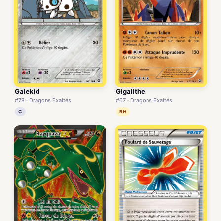
Galekid
Gigalithe
#78 · Dragons Exaltés
#67 · Dragons Exaltés
C
RH