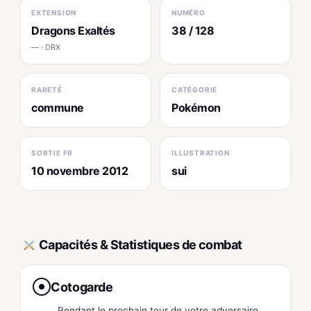
EXTENSION
NUMÉRO
Dragons Exaltés
38 / 128
— · DRX
RARETÉ
CATÉGORIE
commune
Pokémon
SORTIE FR
ILLUSTRATION
10 novembre 2012
sui
Capacités & Statistiques de combat
Cotogarde
●
Pendant le prochain tour de votre adversaire,