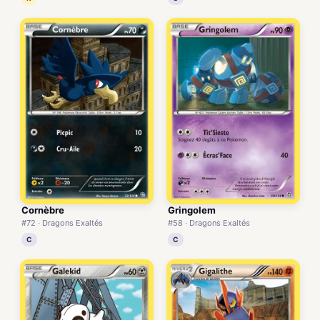
Cornèbre
Gringolem
#72 · Dragons Exaltés
#58 · Dragons Exaltés
C
C