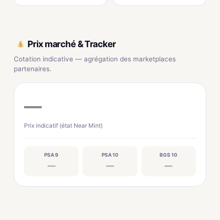
Prix marché & Tracker
Cotation indicative — agrégation des marketplaces
partenaires.
—
Prix indicatif (état Near Mint)
PSA 9
PSA 10
BGS 10
—
—
—