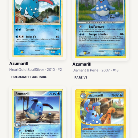
Azumarill
Azumarill
HeartGold SoulSilver · 2010 · #2
Diamant & Perle · 2007 · #18
HOLOGRAPHIQUE RARE
RARE V1