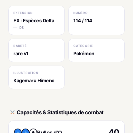
EXTENSION
NUMÉRO
EX : Espèces Delta
114 / 114
— · DS
RARETÉ
CATÉGORIE
rare v1
Pokémon
ILLUSTRATION
Kagemaru Himeno
Capacités & Statistiques de combat
40
Bulles d'O
●