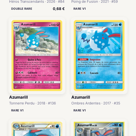
Héros Transcendants · 2026 · #84
Poing de Fusion · 2021 · #59
0,68 €
DOUBLE RARE
RARE V1
Azumarill
Azumarill
Tonnerre Perdu · 2018 · #136
Ombres Ardentes · 2017 · #35
RARE V1
RARE V1