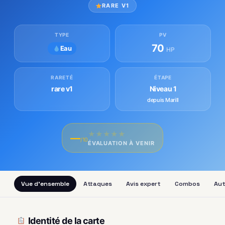
RARE V1
TYPE
PV
70
Eau
HP
RARETÉ
ÉTAPE
rare v1
Niveau 1
depuis Marill
★
★
★
★
★
—
/10
ÉVALUATION À VENIR
Vue d'ensemble
Attaques
Avis expert
Combos
Aut
Identité de la carte