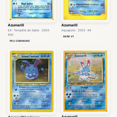
Azumarill
Azumarill
Aquapolis · 2003 · #4
EX : Tempête de Sable · 2004 ·
#30
RARE V1
PEU COMMUNE
Azumarill