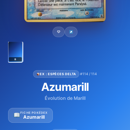
♡
R
·
#114 / 114
EX : ESPÈCES DELTA
Azumarill
Évolution de Marill
FICHE POKÉDEX
Azumarill