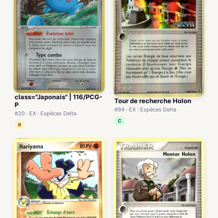
class="Japonais" | 116/PCG-
Tour de recherche Holon
P
#94 · EX : Espèces Delta
#20 · EX : Espèces Delta
C
R