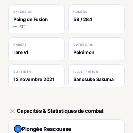
EXTENSION
NUMÉRO
Poing de Fusion
59 / 284
— · FST
RARETÉ
CATÉGORIE
rare v1
Pokémon
SORTIE FR
ILLUSTRATION
12 novembre 2021
Sanosuke Sakuma
Capacités & Statistiques de combat
Plongée Rescousse