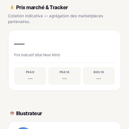
Prix marché & Tracker
Cotation indicative — agrégation des marketplaces
partenaires.
—
Prix indicatif (état Near Mint)
PSA 9
PSA 10
BGS 10
—
—
—
Illustrateur