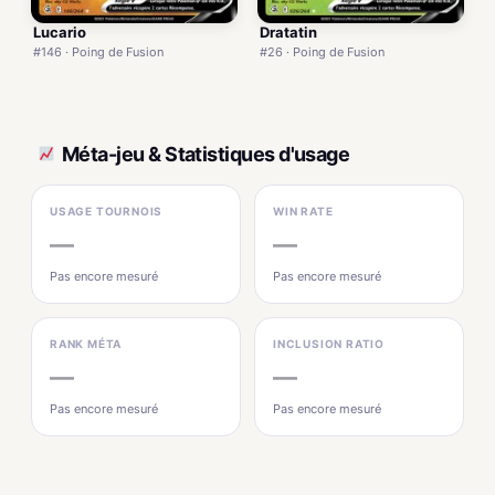
Lucario
Dratatin
#146 · Poing de Fusion
#26 · Poing de Fusion
Méta-jeu & Statistiques d'usage
USAGE TOURNOIS
WIN RATE
—
—
Pas encore mesuré
Pas encore mesuré
RANK MÉTA
INCLUSION RATIO
—
—
Pas encore mesuré
Pas encore mesuré