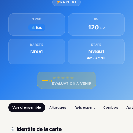
RARE V1
TYPE
PV
120
Eau
HP
RARETÉ
ÉTAPE
rare v1
Niveau 1
depuis Marill
★
★
★
★
★
—
/10
ÉVALUATION À VENIR
Vue d'ensemble
Attaques
Avis expert
Combos
Aut
Identité de la carte