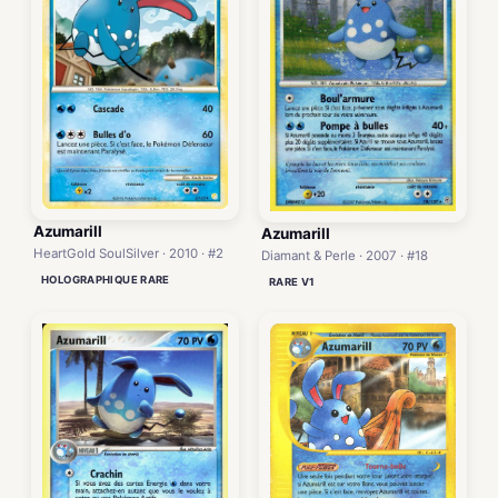
Azumarill
Azumarill
HeartGold SoulSilver · 2010 · #2
Diamant & Perle · 2007 · #18
HOLOGRAPHIQUE RARE
RARE V1