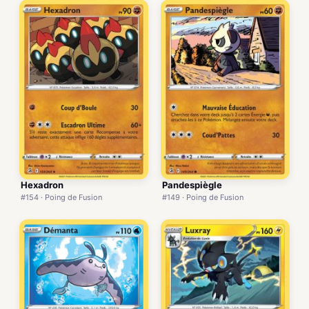
Hexadron
Pandespiègle
#154 · Poing de Fusion
#149 · Poing de Fusion