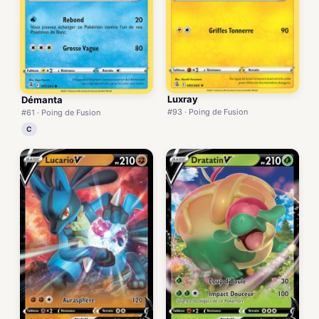
Luxray
Démanta
#93 · Poing de Fusion
#61 · Poing de Fusion
C