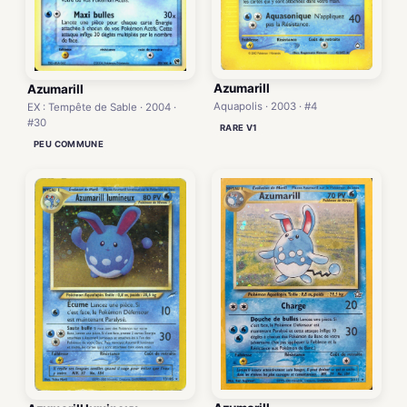
Azumarill
Azumarill
Aquapolis · 2003 · #4
EX : Tempête de Sable · 2004 ·
#30
RARE V1
PEU COMMUNE