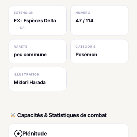
EXTENSION
NUMÉRO
EX : Espèces Delta
47 / 114
— · DS
RARETÉ
CATÉGORIE
peu commune
Pokémon
ILLUSTRATION
Midori Harada
Capacités & Statistiques de combat
Plénitude
●