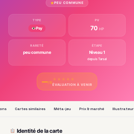
PEU COMMUNE
TYPE
PV
70
Psy
HP
RARETÉ
ÉTAPE
peu commune
Niveau 1
depuis Tarsal
★
★
★
★
★
—
/10
ÉVALUATION À VENIR
ions
Cartes similaires
Méta-jeu
Prix & marché
Illustrateur
Identité de la carte