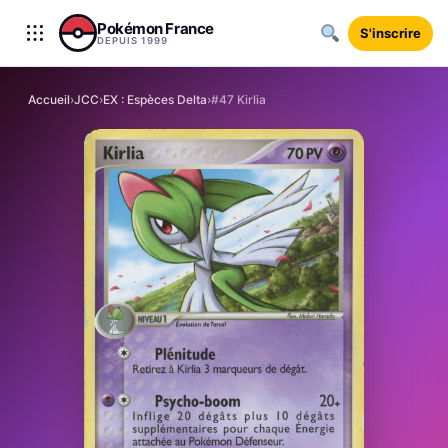
Aller au contenu
Pokémon France
S'inscrire
DEPUIS 1999
Accueil
›
JCC
›
EX : Espèces Delta
›
#47 Kirlia