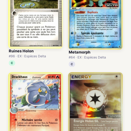
Ruines Holon
Metamorph
#96 · EX : Espèces Delta
#64 · EX : Espèces Delta
C
C