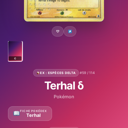
♡
C
·
#59 / 114
EX : ESPÈCES DELTA
Terhal δ
Pokémon
FICHE POKÉDEX
Terhal