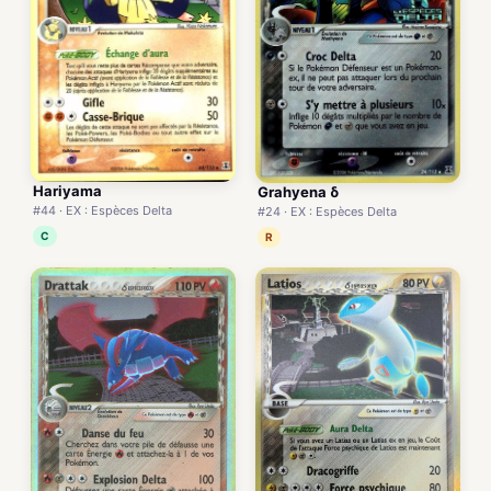
Hariyama
Grahyena δ
#44 · EX : Espèces Delta
#24 · EX : Espèces Delta
C
R