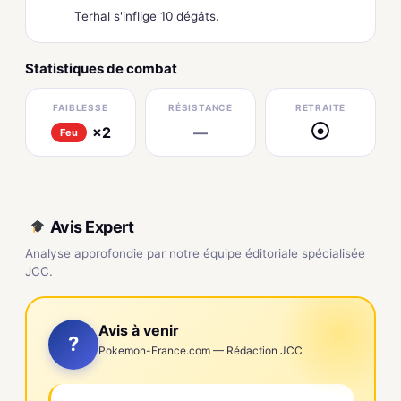
Terhal s'inflige 10 dégâts.
Statistiques de combat
FAIBLESSE
RÉSISTANCE
RETRAITE
×2
—
●
Feu
Avis Expert
Analyse approfondie par notre équipe éditoriale spécialisée
JCC.
Avis à venir
?
Pokemon-France.com — Rédaction JCC