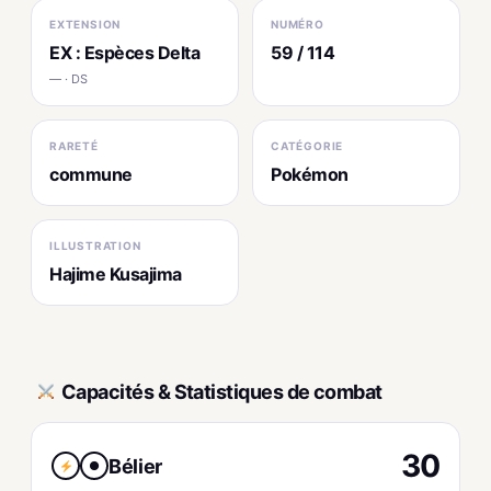
EXTENSION
NUMÉRO
EX : Espèces Delta
59 / 114
— · DS
RARETÉ
CATÉGORIE
commune
Pokémon
ILLUSTRATION
Hajime Kusajima
Capacités & Statistiques de combat
30
Bélier
●