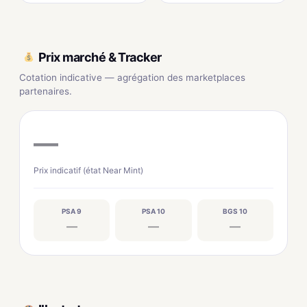
Prix marché & Tracker
Cotation indicative — agrégation des marketplaces
partenaires.
—
Prix indicatif (état Near Mint)
PSA 9
PSA 10
BGS 10
—
—
—