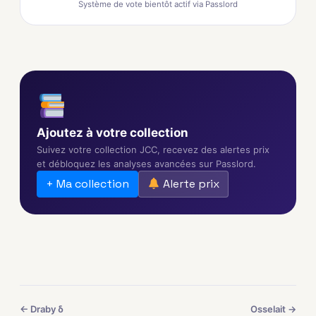
Système de vote bientôt actif via Passlord
Ajoutez à votre collection
Suivez votre collection JCC, recevez des alertes prix
et débloquez les analyses avancées sur Passlord.
+ Ma collection
Alerte prix
← Draby δ
Osselait →