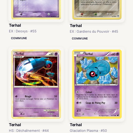
Terhal
Terhal
EX : Deoxys · #55
EX : Gardiens du Pouvoir · #45
COMMUNE
COMMUNE
Terhal
Terhal
HS : Déchaînement · #44
Glaciation Plasma · #50