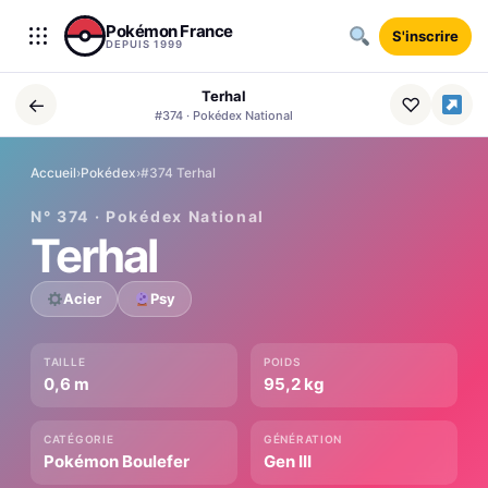
Aller au contenu
Pokémon France
S'inscrire
DEPUIS 1999
Terhal
←
♡
#374 · Pokédex National
Accueil
›
Pokédex
›
#374 Terhal
N° 374 · Pokédex National
Terhal
Acier
Psy
TAILLE
POIDS
0,6 m
95,2 kg
CATÉGORIE
GÉNÉRATION
Pokémon Boulefer
Gen III