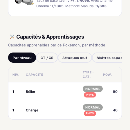
Taux de base (Gen VI+) :
1/4096
. Avec Charme
Chroma :
1/1365
. Méthode Masuda :
1/683
.
Capacités & Apprentissages
Capacités apprenables par ce Pokémon, par méthode.
Par niveau
CT / CS
Attaques œuf
Maîtres capacités
TYPE ·
NIV.
CAPACITÉ
POW.
CAT.
NORMAL
1
Bélier
90
PHYS
NORMAL
1
Charge
40
PHYS