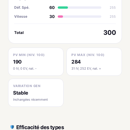
60
Déf. Spé.
255
30
Vitesse
255
300
Total
PV MIN (NIV. 100)
PV MAX (NIV. 100)
190
284
0 IV, 0 EV, nat. -
31 IV, 252 EV, nat. +
VARIATION GEN
Stable
Inchangées récemment
Efficacité des types