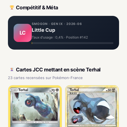
Compétitif & Méta
SMOGON · GEN IX · 2026-06
Little Cup
LC
Taux d'usage : 0,4% · Position #142
Cartes JCC mettant en scène Terhal
23 cartes recensées sur Pokémon-France