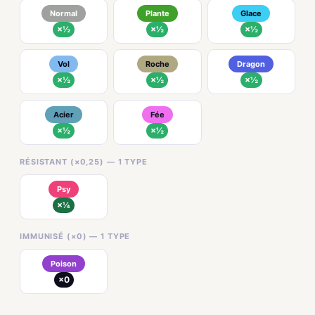
Normal
Plante
Glace
×½
×½
×½
Vol
Roche
Dragon
×½
×½
×½
Acier
Fée
×½
×½
RÉSISTANT (×0,25) — 1 TYPE
Psy
×¼
IMMUNISÉ (×0) — 1 TYPE
Poison
×0