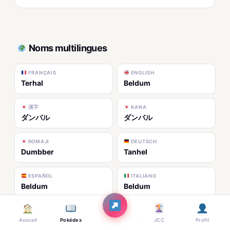
Noms multilingues
FRANÇAIS
ENGLISH
Terhal
Beldum
漢字
KANA
ダンバル
ダンバル
ROMAJI
DEUTSCH
Dumbber
Tanhel
ESPAÑOL
ITALIANO
Beldum
Beldum
한국어
ZH-HANS
메탕
铁哑铃
Accueil
Pokédex
JCC
Profil