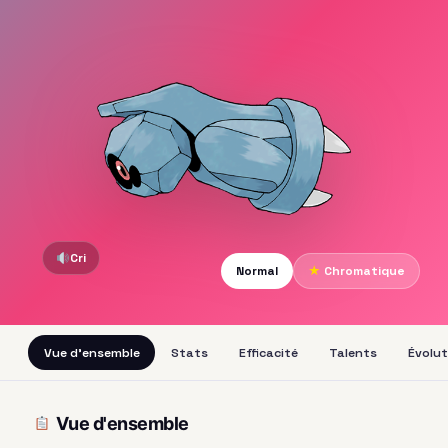
Cri
Normal
★
Chromatique
Vue d'ensemble
Stats
Efficacité
Talents
Évolut
Vue d'ensemble