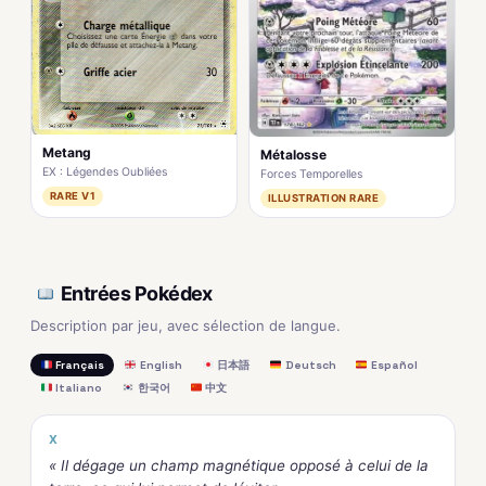
Metang
Métalosse
EX : Légendes Oubliées
Forces Temporelles
RARE V1
ILLUSTRATION RARE
Entrées Pokédex
Description par jeu, avec sélection de langue.
Français
English
日本語
Deutsch
Español
Italiano
한국어
中文
X
« Il dégage un champ magnétique opposé à celui de la