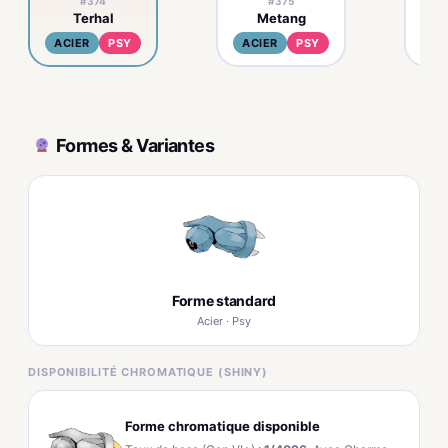
#374
#375
Terhal
Metang
M
ACIER
PSY
ACIER
PSY
AC
Formes & Variantes
Forme standard
Acier · Psy
DISPONIBILITÉ CHROMATIQUE (SHINY)
Forme chromatique disponible