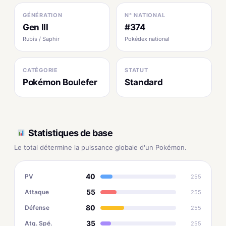
GÉNÉRATION
N° NATIONAL
Gen III
#374
Rubis / Saphir
Pokédex national
CATÉGORIE
STATUT
Pokémon Boulefer
Standard
Statistiques de base
Le total détermine la puissance globale d'un Pokémon.
40
PV
255
55
Attaque
255
80
Défense
255
35
Atq. Spé.
255