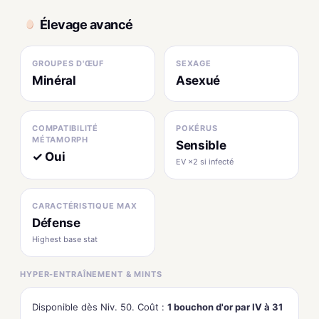
Élevage avancé
GROUPES D'ŒUF
SEXAGE
Minéral
Asexué
COMPATIBILITÉ
POKÉRUS
MÉTAMORPH
Sensible
✓ Oui
EV ×2 si infecté
CARACTÉRISTIQUE MAX
Défense
Highest base stat
HYPER-ENTRAÎNEMENT & MINTS
Disponible dès Niv. 50. Coût :
1 bouchon d'or par IV à 31