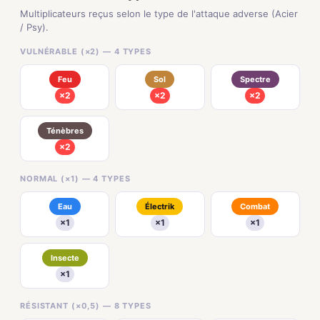
Multiplicateurs reçus selon le type de l'attaque adverse (Acier
/ Psy).
VULNÉRABLE (×2) — 4 TYPES
Feu
Sol
Spectre
×2
×2
×2
Ténèbres
×2
NORMAL (×1) — 4 TYPES
Eau
Électrik
Combat
×1
×1
×1
Insecte
×1
RÉSISTANT (×0,5) — 8 TYPES