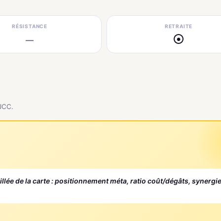
RÉSISTANCE
RETRAITE
—
●
 JCC.
aillée de la carte : positionnement méta, ratio coût/dégâts, synergi