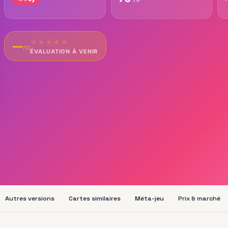
★
★
★
★
★
—
/10
ÉVALUATION À VENIR
Autres versions
Cartes similaires
Méta-jeu
Prix & marché