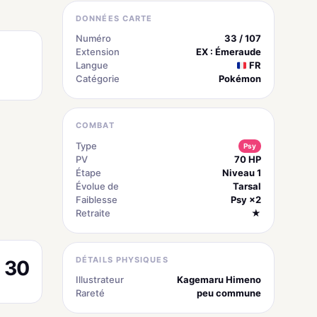
DONNÉES CARTE
Numéro
33 / 107
Extension
EX : Émeraude
Langue
FR
Catégorie
Pokémon
COMBAT
Type
Psy
PV
70 HP
Étape
Niveau 1
Évolue de
Tarsal
Faiblesse
Psy ×2
Retraite
★
DÉTAILS PHYSIQUES
30
Illustrateur
Kagemaru Himeno
Rareté
peu commune