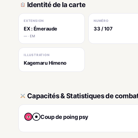
Identité de la carte
EXTENSION
NUMÉRO
EX : Émeraude
33 / 107
— · EM
ILLUSTRATION
Kagemaru Himeno
Capacités & Statistiques de comba
Coup de poing psy
●