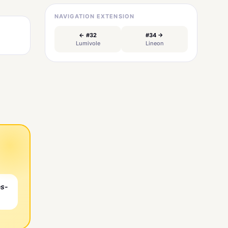
NAVIGATION EXTENSION
← #32
#34 →
Lumivole
Lineon
es-