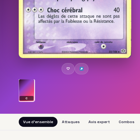
♡
C
Vue d'ensemble
Attaques
Avis expert
Combos