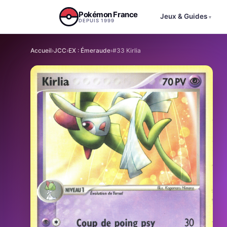
Aller au contenu
Pokémon France
Jeux & Guides
▾
DEPUIS 1999
Accueil
›
JCC
›
EX : Émeraude
›
#33 Kirlia