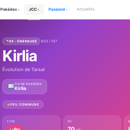
Actualités
Pokédex
JCC
Passlord
▾
▾
▾
·
#33 / 107
EX : ÉMERAUDE
Kirlia
Évolution de Tarsal
FICHE POKÉDEX
Kirlia
PEU COMMUNE
TYPE
PV
70
Psy
HP