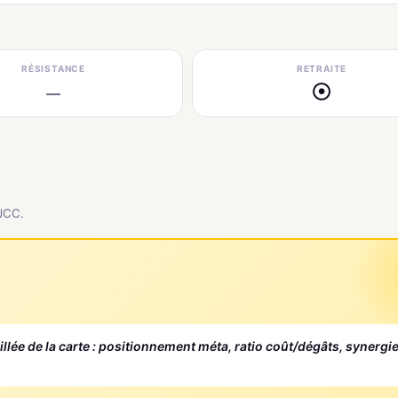
RÉSISTANCE
RETRAITE
—
●
 JCC.
aillée de la carte : positionnement méta, ratio coût/dégâts, synergi