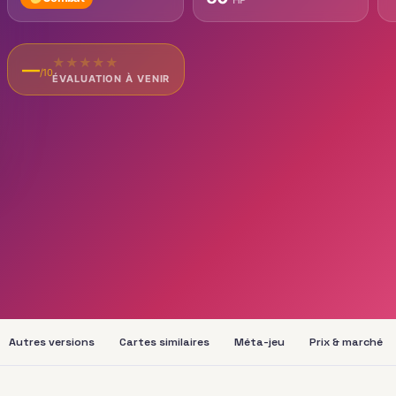
★
★
★
★
★
—
/10
ÉVALUATION À VENIR
Autres versions
Cartes similaires
Méta-jeu
Prix & marché