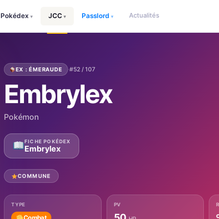
Actualités
Pokédex
JCC
Passlord
▾
▾
▾
·
#52 / 107
EX : ÉMERAUDE
Embrylex
Pokémon
FICHE POKÉDEX
Embrylex
COMMUNE
TYPE
PV
50
Combat
HP