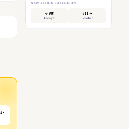
NAVIGATION EXTENSION
← #51
#53 →
Gloupti
Lovdisc
es-