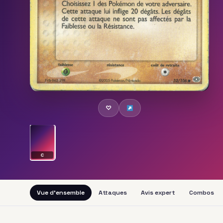
♡
C
Vue d'ensemble
Attaques
Avis expert
Combos