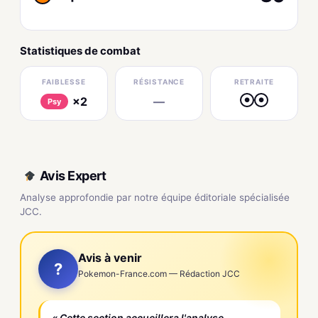
Statistiques de combat
FAIBLESSE
RÉSISTANCE
RETRAITE
×2
—
●
●
Psy
Avis Expert
Analyse approfondie par notre équipe éditoriale spécialisée
JCC.
Avis à venir
?
Pokemon-France.com — Rédaction JCC
« Cette section accueillera l'analyse