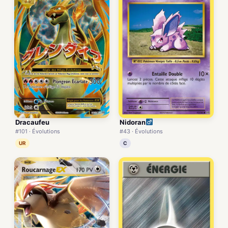
Dracaufeu
Nidoran
#101 · Évolutions
#43 · Évolutions
UR
C