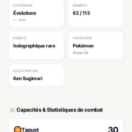
EXTENSION
NUMÉRO
Évolutions
62 / 113
— · EVO
RARETÉ
CATÉGORIE
holographique rare
Pokémon
Niveau 33
ILLUSTRATION
Ken Sugimori
Capacités & Statistiques de combat
30
Taquet