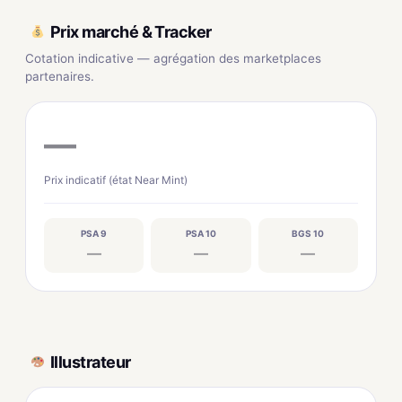
Prix marché & Tracker
Cotation indicative — agrégation des marketplaces
partenaires.
—
Prix indicatif (état Near Mint)
PSA 9
PSA 10
BGS 10
—
—
—
Illustrateur