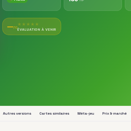
★
★
★
★
★
—
/10
ÉVALUATION À VENIR
Autres versions
Cartes similaires
Méta-jeu
Prix & marché