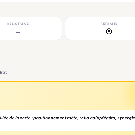
RÉSISTANCE
RETRAITE
—
●
 JCC.
aillée de la carte : positionnement méta, ratio coût/dégâts, synergi