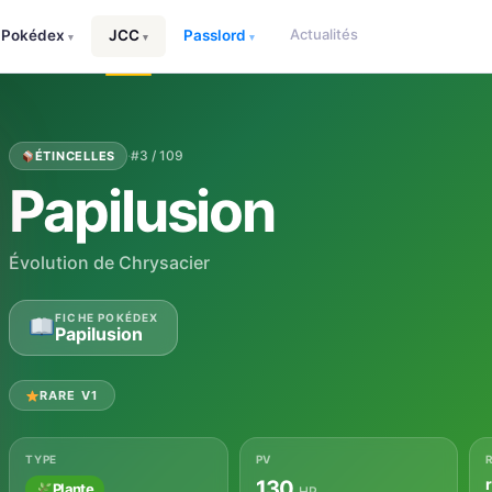
Actualités
Pokédex
JCC
Passlord
▾
▾
▾
·
#3 / 109
ÉTINCELLES
Papilusion
Évolution de Chrysacier
FICHE POKÉDEX
Papilusion
RARE V1
TYPE
PV
130
Plante
HP