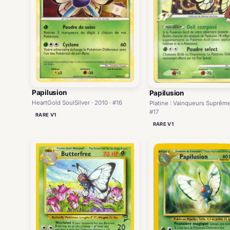
Papilusion
Papilusion
HeartGold SoulSilver · 2010 · #16
Platine : Vainqueurs Suprêmes
#17
RARE V1
RARE V1