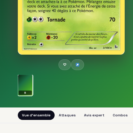
♡
R
Vue d'ensemble
Attaques
Avis expert
Combos