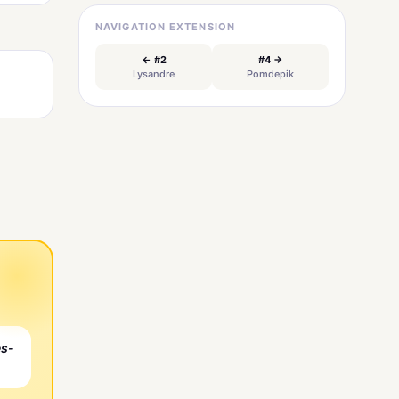
NAVIGATION EXTENSION
← #2
#4 →
Lysandre
Pomdepik
es-