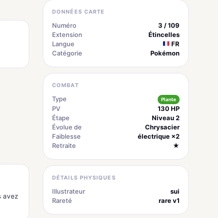
DONNÉES CARTE
Numéro
3 / 109
Extension
Étincelles
Langue
FR
Catégorie
Pokémon
COMBAT
Type
Plante
PV
130 HP
Étape
Niveau 2
Évolue de
Chrysacier
Faiblesse
électrique ×2
Retraite
★
DÉTAILS PHYSIQUES
Illustrateur
sui
s avez
Rareté
rare v1