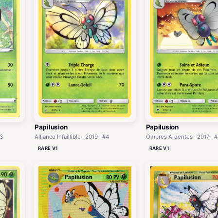
Papilusion
Papilusion
#3
Alliance Infaillible · 2019 · #4
Ombres Ardentes · 2017 · #
RARE V1
RARE V1