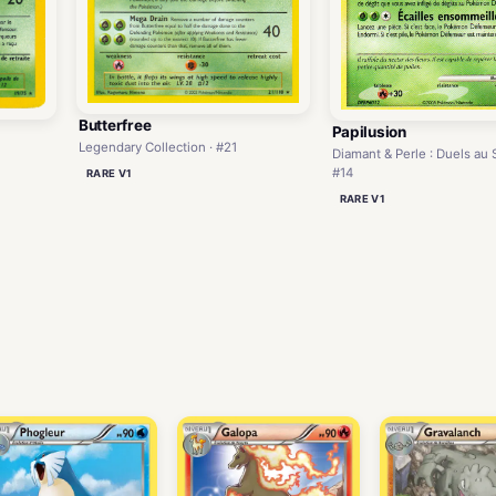
Butterfree
Papilusion
Legendary Collection · #21
Diamant & Perle : Duels au
#14
RARE V1
RARE V1
)