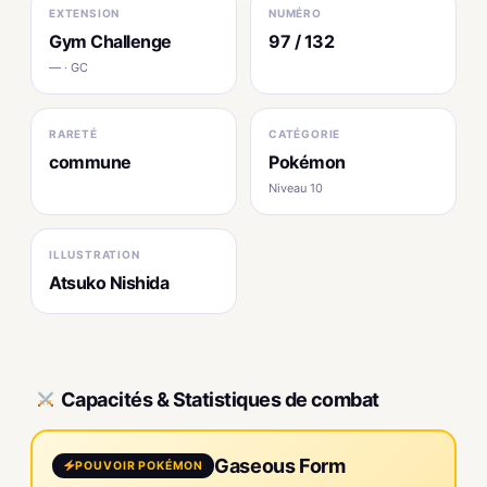
EXTENSION
NUMÉRO
Gym Challenge
97 / 132
— · GC
RARETÉ
CATÉGORIE
commune
Pokémon
Niveau 10
ILLUSTRATION
Atsuko Nishida
Capacités & Statistiques de combat
Gaseous Form
POUVOIR POKÉMON