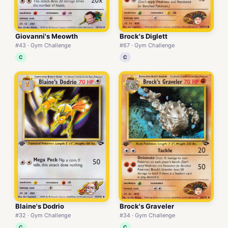
Giovanni's Meowth
Brock's Diglett
#43 · Gym Challenge
#67 · Gym Challenge
C
C
Blaine's Dodrio
Brock's Graveler
#32 · Gym Challenge
#34 · Gym Challenge
C
C