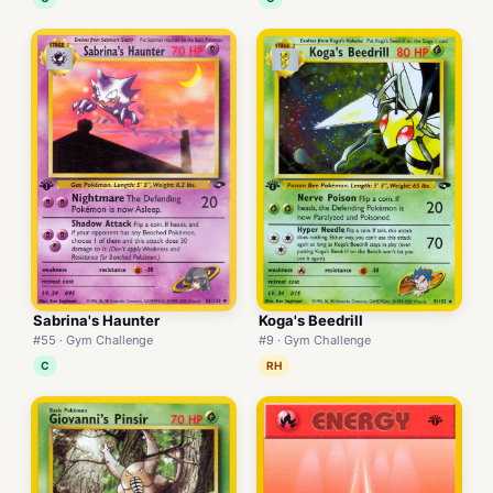
Sabrina's Haunter
Koga's Beedrill
#55 · Gym Challenge
#9 · Gym Challenge
C
RH