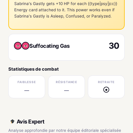
Sabrina's Gastly gets +10 HP for each {{type|psy|jcc}}
Energy card attached to it. This power works even if
Sabrina's Gastly is Asleep, Confused, or Paralyzed.
30
Suffocating Gas
Statistiques de combat
FAIBLESSE
RÉSISTANCE
RETRAITE
—
—
●
Avis Expert
Analyse approfondie par notre équipe éditoriale spécialisée