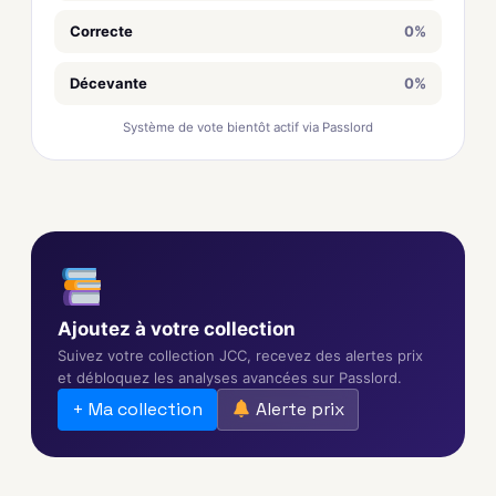
Correcte
0%
Décevante
0%
Système de vote bientôt actif via Passlord
Ajoutez à votre collection
Suivez votre collection JCC, recevez des alertes prix
et débloquez les analyses avancées sur Passlord.
+ Ma collection
Alerte prix