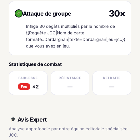
30×
Attaque de groupe
Inflige 30 dégâts multipliés par le nombre de
{{Requête JCC|Nom de carte
formaté::Dardargnan|texte=Dardargnan|jeu=jcc}}
que vous avez en jeu.
Statistiques de combat
FAIBLESSE
RÉSISTANCE
RETRAITE
×2
—
—
Feu
Avis Expert
Analyse approfondie par notre équipe éditoriale spécialisée
JCC.