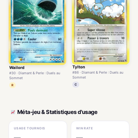
Tylton
Wailord
#86 · Diamant & Perle : Duels au
#30 · Diamant & Perle : Duels au
Sommet
Sommet
C
R
Méta-jeu & Statistiques d'usage
USAGE TOURNOIS
WIN RATE
—
—