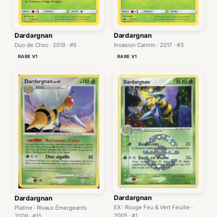
Dardargnan
Dardargnan
Duo de Choc · 2019 · #5
Invasion Carmin · 2017 · #3
RARE V1
RARE V1
Dardargnan
Dardargnan
EX : Rouge Feu & Vert Feuille ·
Platine : Rivaux Émergeants ·
2005 · #1
2009 · #15