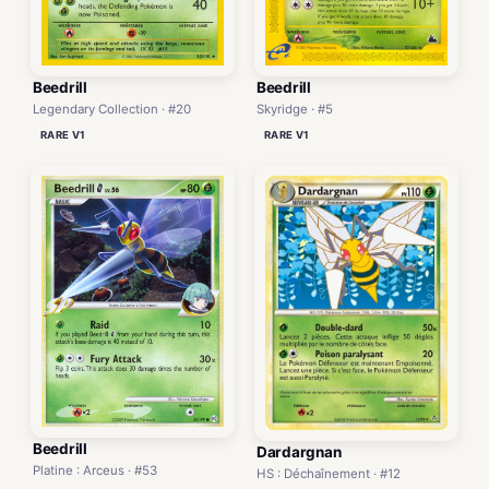
Beedrill
Beedrill
Legendary Collection · #20
Skyridge · #5
RARE V1
RARE V1
Beedrill
Dardargnan
Platine : Arceus · #53
HS : Déchaînement · #12