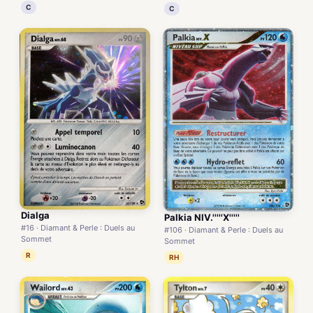
C
C
Dialga
Palkia NIV.'''''X'''''
#16 · Diamant & Perle : Duels au
#106 · Diamant & Perle : Duels au
Sommet
Sommet
R
RH