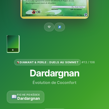
♡
R
·
#13 / 106
DIAMANT & PERLE : DUELS AU SOMMET
Dardargnan
Évolution de Coconfort
FICHE POKÉDEX
Dardargnan