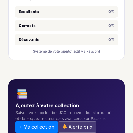
Excellente
0%
Correcte
0%
Décevante
0%
Système de vote bientôt actif via Passlord
Ajoutez à votre collection
Suivez votre collection JCC, recevez des alertes prix
et débloquez les analyses avancées sur Passlord.
+ Ma collection
Alerte prix