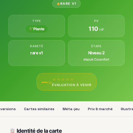
RARE V1
TYPE
PV
110
Plante
HP
RARETÉ
ÉTAPE
rare v1
Niveau 2
depuis Coconfort
★
★
★
★
★
—
/10
ÉVALUATION À VENIR
 versions
Cartes similaires
Méta-jeu
Prix & marché
Illust
Identité de la carte