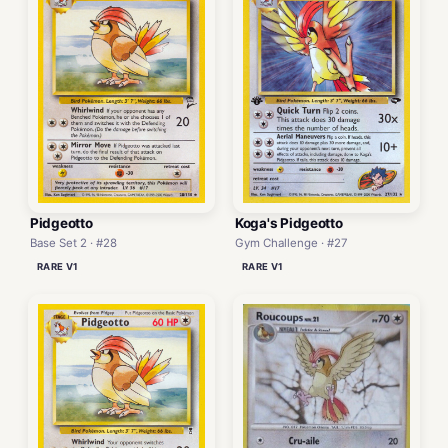
Pidgeotto
Koga's Pidgeotto
Base Set 2 · #28
Gym Challenge · #27
RARE V1
RARE V1