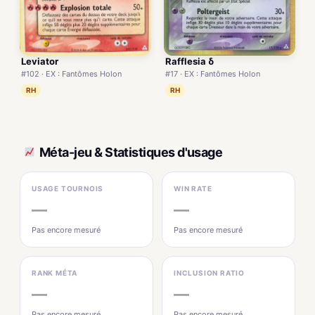
Leviator
Rafflesia δ
#102 · EX : Fantômes Holon
#17 · EX : Fantômes Holon
RH
RH
Méta-jeu & Statistiques d'usage
USAGE TOURNOIS
WIN RATE
—
—
Pas encore mesuré
Pas encore mesuré
RANK MÉTA
INCLUSION RATIO
—
—
Pas encore mesuré
Pas encore mesuré