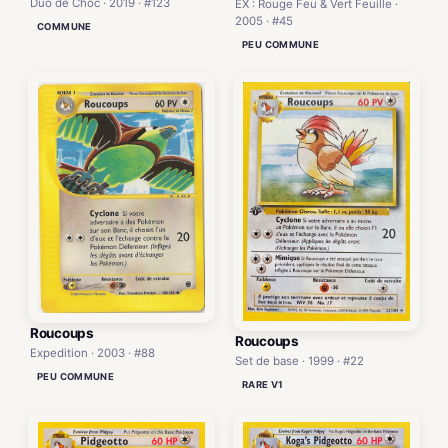
Duo de Choc · 2019 · #123
EX : Rouge Feu & Vert Feuille ·
2005 · #45
COMMUNE
PEU COMMUNE
Roucoups
Roucoups
Expedition · 2003 · #88
Set de base · 1999 · #22
PEU COMMUNE
RARE V1