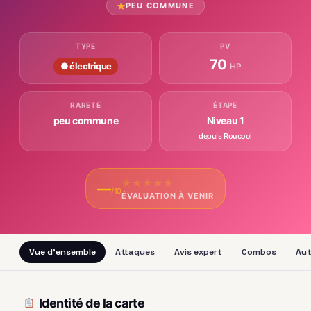
PEU COMMUNE
TYPE
PV
70
● électrique
HP
RARETÉ
ÉTAPE
peu commune
Niveau 1
depuis Roucool
★
★
★
★
★
—
/10
ÉVALUATION À VENIR
Vue d'ensemble
Attaques
Avis expert
Combos
Aut
Identité de la carte