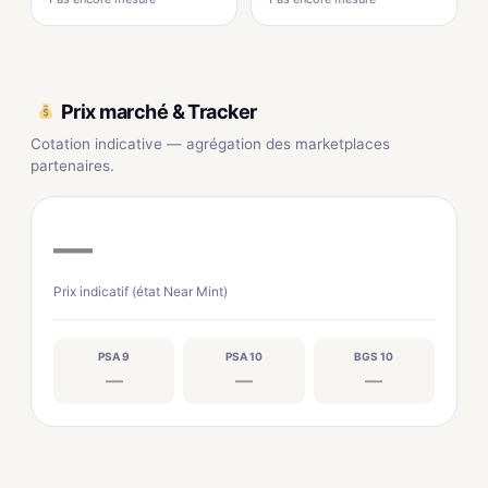
Prix marché & Tracker
Cotation indicative — agrégation des marketplaces
partenaires.
—
Prix indicatif (état Near Mint)
PSA 9
PSA 10
BGS 10
—
—
—