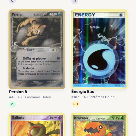
C
C
Énergie Eau
Persian δ
#107 · EX : Fantômes Holon
#48 · EX : Fantômes Holon
RH
C