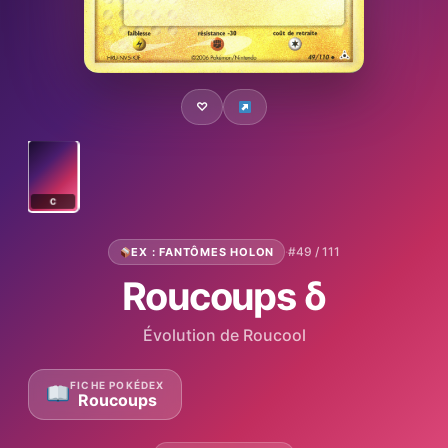
♡
C
·
#49 / 111
EX : FANTÔMES HOLON
Roucoups δ
Évolution de Roucool
FICHE POKÉDEX
Roucoups