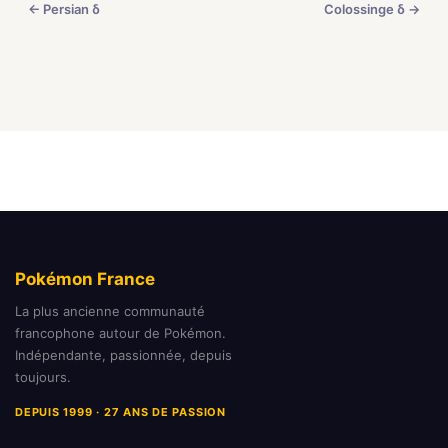
← Persian δ
Colossinge δ →
Pokémon France
La plus ancienne communauté
francophone autour de Pokémon.
Indépendante, passionnée, depuis
toujours.
DEPUIS 1999 · 27 ANS DE PASSION