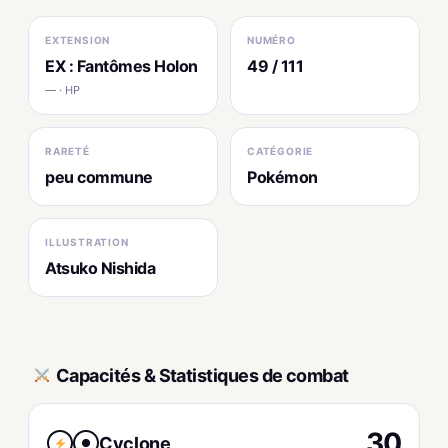
EXTENSION
NUMÉRO
EX : Fantômes Holon
49 / 111
— · HP
RARETÉ
CATÉGORIE
peu commune
Pokémon
ILLUSTRATION
Atsuko Nishida
Capacités & Statistiques de combat
30
Cyclone
●