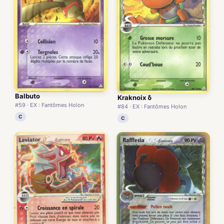
Balbuto
Kraknoix δ
#59 · EX : Fantômes Holon
#84 · EX : Fantômes Holon
C
C