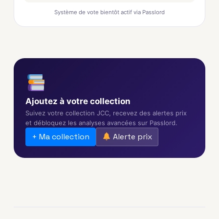
Système de vote bientôt actif via Passlord
Ajoutez à votre collection
Suivez votre collection JCC, recevez des alertes prix
et débloquez les analyses avancées sur Passlord.
+ Ma collection
Alerte prix