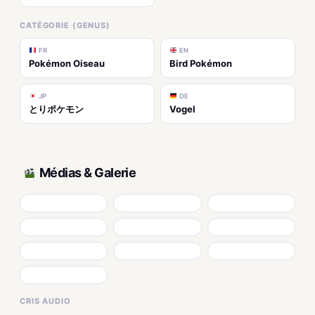
CATÉGORIE (GENUS)
FR
EN
Pokémon Oiseau
Bird Pokémon
JP
DE
とりポケモン
Vogel
Médias & Galerie
CRIS AUDIO