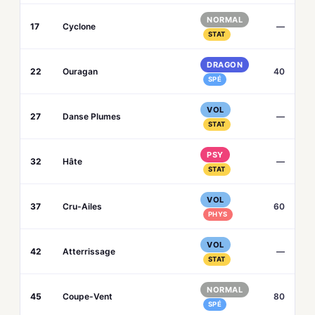
NORMAL
17
Cyclone
—
STAT
DRAGON
22
Ouragan
40
SPÉ
VOL
27
Danse Plumes
—
STAT
PSY
32
Hâte
—
STAT
VOL
37
Cru-Ailes
60
PHYS
VOL
42
Atterrissage
—
STAT
NORMAL
45
Coupe-Vent
80
SPÉ