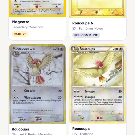
Pidgeotto
Roucoups δ
Legendary Collection
EX : Fantômes Holon
RARE V1
PEU COMMUNE
Roucoups
Roucoups
HS : Triomphe
Diamant & Perle : Merveilles