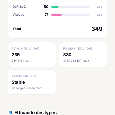
50
Déf. Spé.
255
71
Vitesse
255
349
Total
PV MIN (NIV. 100)
PV MAX (NIV. 100)
236
330
0 IV, 0 EV, nat. -
31 IV, 252 EV, nat. +
VARIATION GEN
Stable
Inchangées récemment
Efficacité des types