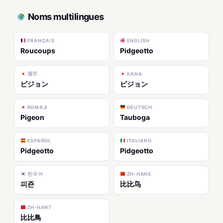
Noms multilingues
FRANÇAIS
ENGLISH
Roucoups
Pidgeotto
漢字
KANA
ピジョン
ピジョン
ROMAJI
DEUTSCH
Pigeon
Tauboga
ESPAÑOL
ITALIANO
Pidgeotto
Pidgeotto
한국어
ZH-HANS
피죤
比比鸟
ZH-HANT
比比鳥