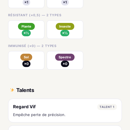
×1
×1
RÉSISTANT (×0,5) — 2 TYPES
Plante
Insecte
×½
×½
IMMUNISÉ (×0) — 2 TYPES
Sol
Spectre
×0
×0
Talents
Regard Vif
TALENT 1
Empêche perte de précision.