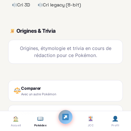
Cri 3D
Cri legacy (8-bit)
Origines & Trivia
Origines, étymologie et trivia en cours de
rédaction pour ce Pokémon.
Comparer
Avec un autre Pokémon
Constructeur
Ajouter à une équipe
Accueil
Pokédex
JCC
Profil