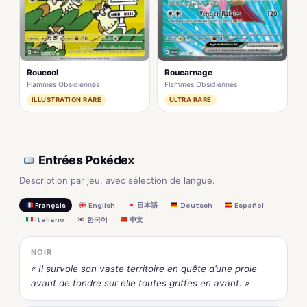
Roucool
Roucarnage
Flammes Obsidiennes
Flammes Obsidiennes
ILLUSTRATION RARE
ULTRA RARE
Entrées Pokédex
Description par jeu, avec sélection de langue.
Français
English
日本語
Deutsch
Español
Italiano
한국어
中文
NOIR
« Il survole son vaste territoire en quête d’une proie
avant de fondre sur elle toutes griffes en avant. »