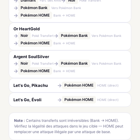
→
→
Diamant
Noir
Parc des Amis
Poké Transfert
→
Pokémon Bank
Vers Pokémon Bank
→
Pokémon HOME
Bank → HOME
Or HeartGold
→
→
Noir
Pokémon Bank
Poké Transfert
Vers Pokémon Bank
→
Pokémon HOME
Bank → HOME
Argent SoulSilver
→
→
Noir
Pokémon Bank
Poké Transfert
Vers Pokémon Bank
→
Pokémon HOME
Bank → HOME
→
Let's Go, Pikachu
Pokémon HOME
HOME (direct)
→
Let's Go, Évoli
Pokémon HOME
HOME (direct)
Note :
Certains transferts sont irréversibles (Bank → HOME).
Vérifiez la légalité des attaques dans le jeu cible — HOME peut
remplacer une attaque illégale par une attaque de base.