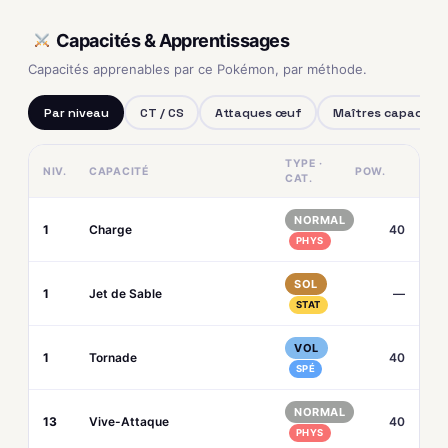
Capacités & Apprentissages
Capacités apprenables par ce Pokémon, par méthode.
Par niveau
CT / CS
Attaques œuf
Maîtres capacités
TYPE ·
NIV.
CAPACITÉ
POW.
CAT.
NORMAL
1
Charge
40
PHYS
SOL
1
Jet de Sable
—
STAT
VOL
1
Tornade
40
SPÉ
NORMAL
13
Vive-Attaque
40
PHYS