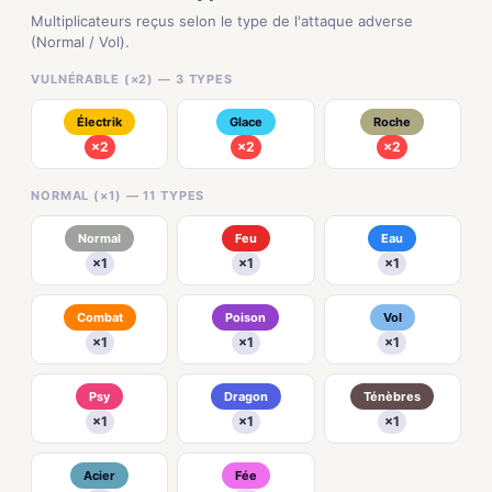
Multiplicateurs reçus selon le type de l'attaque adverse
(Normal / Vol).
VULNÉRABLE (×2) — 3 TYPES
Électrik
Glace
Roche
×2
×2
×2
NORMAL (×1) — 11 TYPES
Normal
Feu
Eau
×1
×1
×1
Combat
Poison
Vol
×1
×1
×1
Psy
Dragon
Ténèbres
×1
×1
×1
Acier
Fée