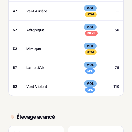
VOL
47
Vent Arrière
—
STAT
VOL
52
Aéropique
60
PHYS
VOL
52
Mimique
—
STAT
VOL
57
Lame d’Air
75
SPÉ
VOL
62
Vent Violent
110
SPÉ
Élevage avancé