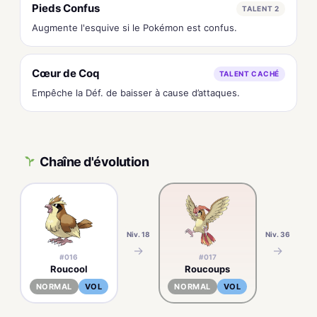
Pieds Confus
TALENT 2
Augmente l'esquive si le Pokémon est confus.
Cœur de Coq
TALENT CACHÉ
Empêche la Déf. de baisser à cause d’attaques.
Chaîne d'évolution
Niv. 18
Niv. 36
→
→
#016
#017
Roucool
Roucoups
NORMAL
VOL
NORMAL
VOL