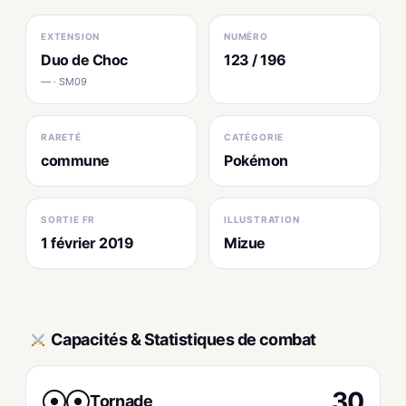
EXTENSION
NUMÉRO
Duo de Choc
123 / 196
— · SM09
RARETÉ
CATÉGORIE
commune
Pokémon
SORTIE FR
ILLUSTRATION
1 février 2019
Mizue
Capacités & Statistiques de combat
30
Tornade
●
●