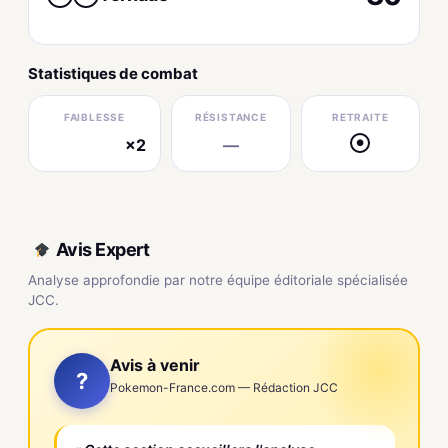
Statistiques de combat
FAIBLESSE
RÉSISTANCE
RETRAITE
×2
—
●
électrique
Avis Expert
Analyse approfondie par notre équipe éditoriale spécialisée
JCC.
Avis à venir
?
Pokemon-France.com — Rédaction JCC