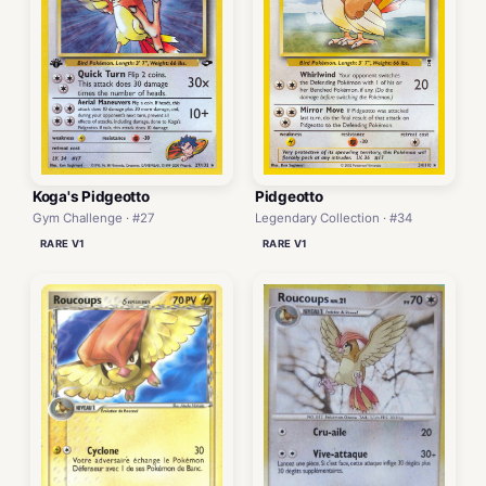
Koga's Pidgeotto
Pidgeotto
Gym Challenge · #27
Legendary Collection · #34
RARE V1
RARE V1