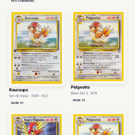
PEU COMMUNE
Pidgeotto
Roucoups
Base Set 2 · #28
Set de base · 1999 · #22
RARE V1
RARE V1