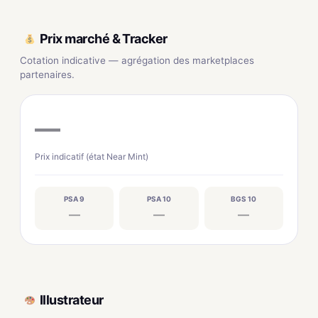
Prix marché & Tracker
Cotation indicative — agrégation des marketplaces
partenaires.
—
Prix indicatif (état Near Mint)
PSA 9
PSA 10
BGS 10
—
—
—
Illustrateur