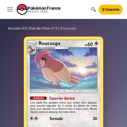
Aller au contenu
Pokémon France
S'inscrire
DEPUIS 1999
Accueil
›
JCC
›
Duo de Choc
›
#123 Roucoups