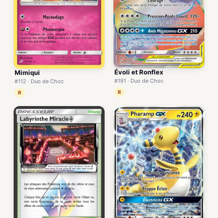
Évoli et Ronflex
Mimiqui
#191 · Duo de Choc
#112 · Duo de Choc
R
R