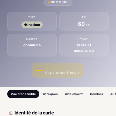
COMMUNE
TYPE
PV
60
● Incolore
HP
RARETÉ
ÉTAPE
commune
Niveau 1
depuis Roucool
★
★
★
★
★
—
/10
ÉVALUATION À VENIR
Vue d'ensemble
Attaques
Avis expert
Combos
Aut
Identité de la carte