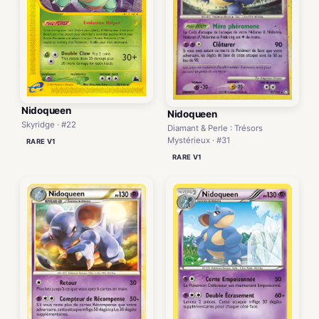
Nidoqueen
Nidoqueen
Skyridge · #22
Diamant & Perle : Trésors
Mystérieux · #31
RARE V1
RARE V1