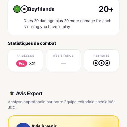
20+
Boyfriends
●
Does 20 damage plus 20 more damage for each
Nidoking you have in play.
Statistiques de combat
FAIBLESSE
RÉSISTANCE
RETRAITE
×2
—
●
●
●
Psy
Avis Expert
Analyse approfondie par notre équipe éditoriale spécialisée
JCC.
Avis à venir