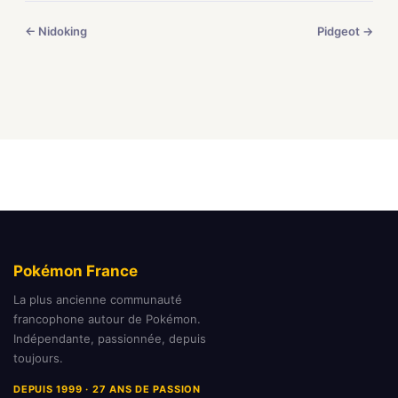
← Nidoking
Pidgeot →
Pokémon France
La plus ancienne communauté
francophone autour de Pokémon.
Indépendante, passionnée, depuis
toujours.
DEPUIS 1999 · 27 ANS DE PASSION