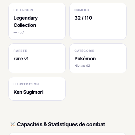
EXTENSION
NUMÉRO
Legendary
32 / 110
Collection
— · LC
RARETÉ
CATÉGORIE
rare v1
Pokémon
Niveau 43
ILLUSTRATION
Ken Sugimori
Capacités & Statistiques de combat