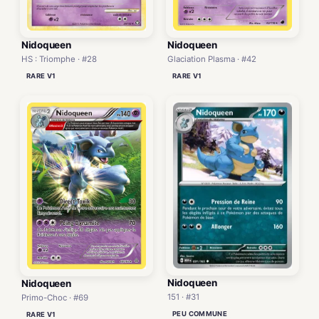
Nidoqueen
Nidoqueen
HS : Triomphe · #28
Glaciation Plasma · #42
RARE V1
RARE V1
Nidoqueen
Nidoqueen
151 · #31
Primo-Choc · #69
PEU COMMUNE
RARE V1