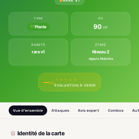
RARE V1
TYPE
PV
90
Plante
HP
RARETÉ
ÉTAPE
rare v1
Niveau 2
depuis Nidorina
★
★
★
★
★
—
/10
ÉVALUATION À VENIR
Vue d'ensemble
Attaques
Avis expert
Combos
Aut
Identité de la carte