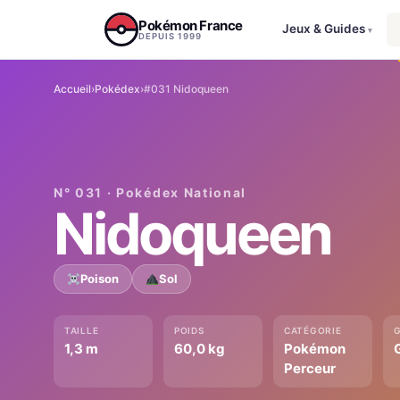
Aller au contenu
Pokémon France
Jeux & Guides
▾
DEPUIS 1999
Accueil
›
Pokédex
›
#031 Nidoqueen
N° 031 · Pokédex National
Nidoqueen
Poison
Sol
TAILLE
POIDS
CATÉGORIE
1,3 m
60,0 kg
Pokémon
Perceur