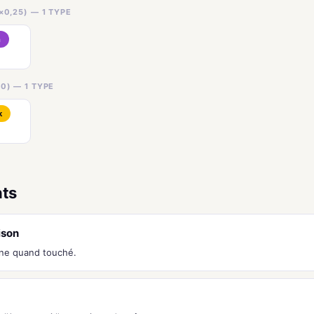
×0,25) — 1 TYPE
n
0) — 1 TYPE
k
nts
ison
ne quand touché.