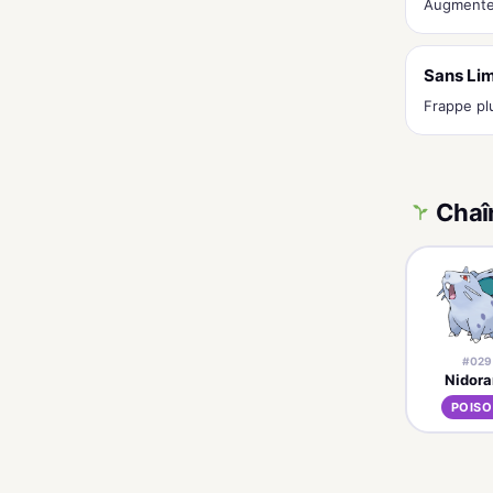
Augmente 
Sans Lim
Frappe pl
Chaî
#029
Nidora
POIS