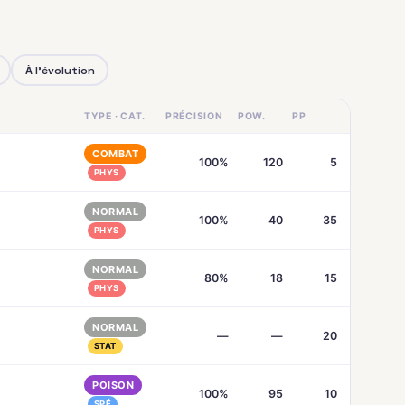
À l'évolution
TYPE · CAT.
PRÉCISION
POW.
PP
COMBAT
100%
120
5
PHYS
NORMAL
100%
40
35
PHYS
NORMAL
80%
18
15
PHYS
NORMAL
—
—
20
STAT
POISON
100%
95
10
SPÉ