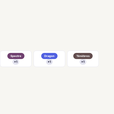
Spectre
Dragon
Ténèbres
×1
×1
×1