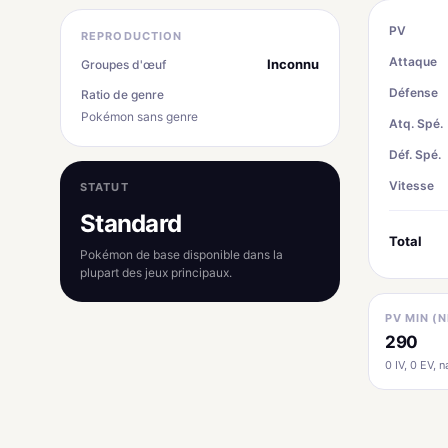
PV
REPRODUCTION
Attaque
Inconnu
Groupes d'œuf
Défense
Ratio de genre
Pokémon sans genre
Atq. Spé.
Déf. Spé.
Vitesse
STATUT
Standard
Total
Pokémon de base disponible dans la
plupart des jeux principaux.
PV MIN (N
290
0 IV, 0 EV, na