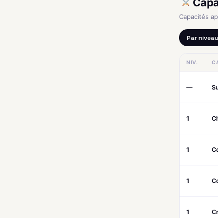
Capa
Capacités a
Par nivea
NIV.
C
—
S
1
C
1
C
1
C
1
C