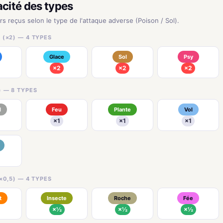
acité des types
rs reçus selon le type de l'attaque adverse (Poison / Sol).
 (×2) — 4 TYPES
Glace
Sol
Psy
×2
×2
×2
) — 8 TYPES
l
Feu
Plante
Vol
×1
×1
×1
×0,5) — 4 TYPES
t
Insecte
Roche
Fée
×½
×½
×½