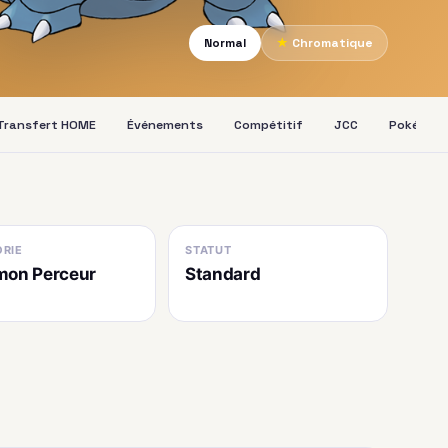
Normal
★
Chromatique
Transfert HOME
Événements
Compétitif
JCC
Pokédex
RIE
STATUT
mon Perceur
Standard