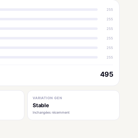
255
255
255
255
255
255
495
VARIATION GEN
Stable
Inchangées récemment