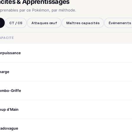
cités & Apprentissages
pprenables par ce Pokémon, par méthode.
u
CT / CS
Attaques œuf
Maîtres capacités
Événements
APACITÉ
urpuissance
harge
ombo-Griffe
oup d’Main
radovague