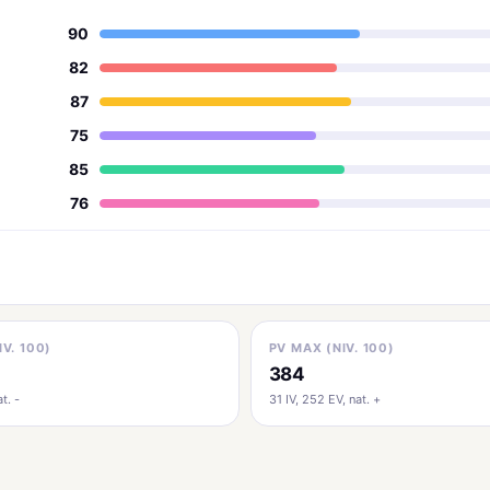
90
82
87
75
85
76
IV. 100)
PV MAX (NIV. 100)
384
t. -
31 IV, 252 EV, nat. +