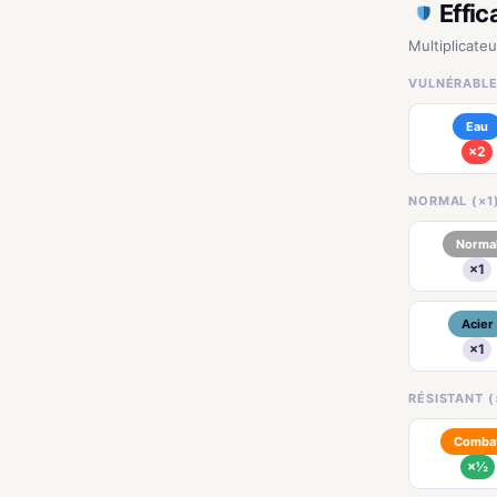
Effic
Multiplicateu
VULNÉRABLE
Eau
×2
NORMAL (×1
Norma
×1
Acier
×1
RÉSISTANT (
Comba
×½