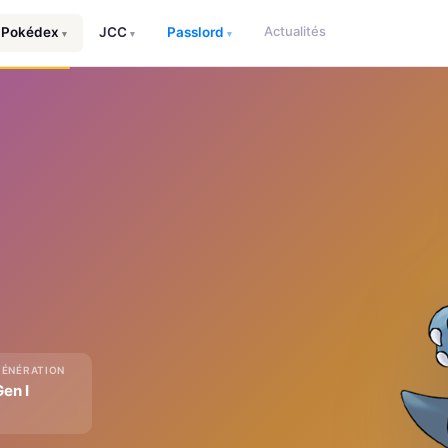
Actualités
Pokédex
JCC
Passlord
▾
▾
▾
GÉNÉRATION
Gen I