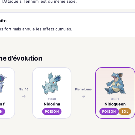
l'Attaque si l'ennemi est du même sexe.
ite
us fort mais annule les effets cumulés.
ne d'évolution
Niv. 16
Pierre Lune
→
→
#030
#031
n f
Nidorina
Nidoqueen
ON
POISON
POISON
SOL