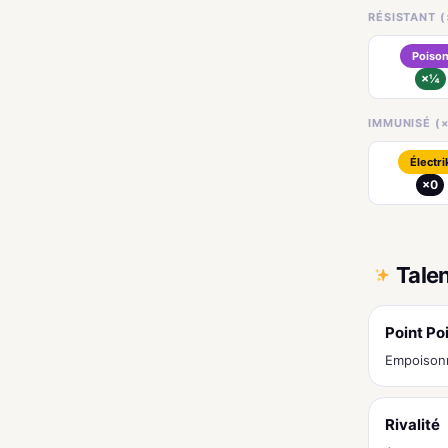
RÉSISTANT (
Poiso
×¼
IMMUNISÉ (×
Électri
×0
Tale
Point Po
Empoison
Rivalité