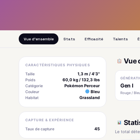
Vue d'ensemble
Stats
Efficacité
Talents
É
Vue 
CARACTÉRISTIQUES PHYSIQUES
1,3 m / 4'3"
Taille
GÉNÉRATI
60,0 kg / 132,3 lbs
Poids
Gen I
Pokémon Perceur
Catégorie
Bleu
Couleur
Rouge / Bleu
Grassland
Habitat
CAPTURE & EXPÉRIENCE
Stati
45
Taux de capture
Le total dét