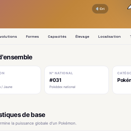
Cri
volutions
Formes
Capacités
Élevage
Localisation
d'ensemble
ON
N° NATIONAL
CATÉGO
#031
Poké
 / Jaune
Pokédex national
stiques de base
ermine la puissance globale d'un Pokémon.