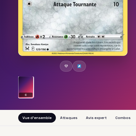
♡
C
Vue d'ensemble
Attaques
Avis expert
Combos