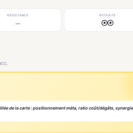
RÉSISTANCE
RETRAITE
—
●
●
 JCC.
aillée de la carte : positionnement méta, ratio coût/dégâts, synergi