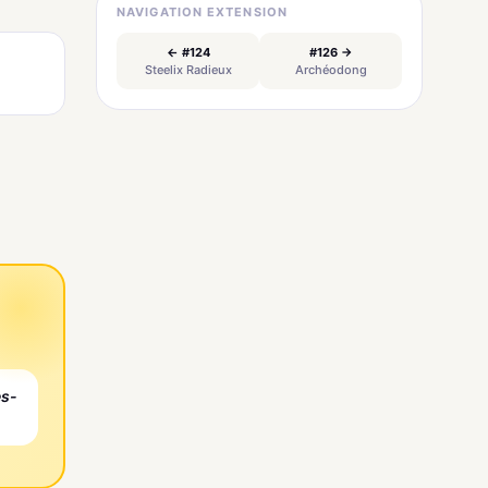
NAVIGATION EXTENSION
← #124
#126 →
Steelix Radieux
Archéodong
es-