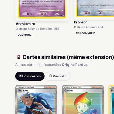
Bronzor
Archéomire
Platine : Arceus · #34
Diamant & Perle : Tempête · #55
PEU COMMUNE
COMMUNE
Cartes similaires (même extension
Autres cartes de l'extension
Origine Perdue
.
Vue cartes
Vue liste