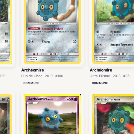
Archéomire
Archéomire
#129
Duo de Choc · 2019 · #100
Ultra-Prisme · 2018 · #86
COMMUNE
COMMUNE