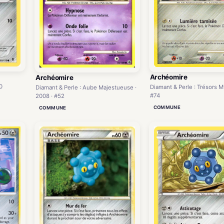
Archéomire
Archéomire
0
Diamant & Perle : Trésors M
Diamant & Perle : Aube Majestueuse ·
#74
2008 · #52
COMMUNE
COMMUNE