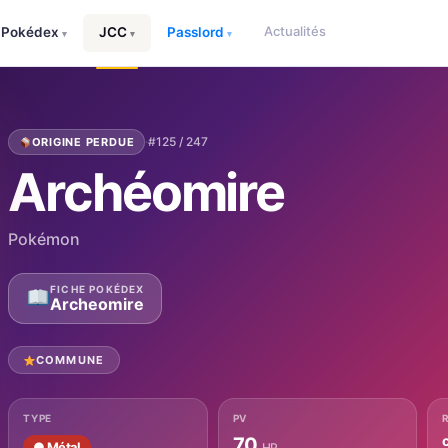
Actualités
Pokédex
JCC
Passlord
▾
▾
▾
·
#125 / 247
ORIGINE PERDUE
Archéomire
Pokémon
FICHE POKÉDEX
Archeomire
COMMUNE
TYPE
PV
70
● Métal
HP