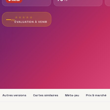
★
★
★
★
★
—
/10
ÉVALUATION À VENIR
Autres versions
Cartes similaires
Méta-jeu
Prix & marché