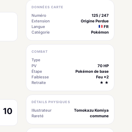
DONNÉES CARTE
Numéro
125 / 247
Extension
Origine Perdue
Langue
FR
Catégorie
Pokémon
COMBAT
Type
Métal
PV
70 HP
Étape
Pokémon de base
Faiblesse
Feu ×2
Retraite
★ ★
DÉTAILS PHYSIQUES
10
Illustrateur
Tomokazu Komiya
Rareté
commune