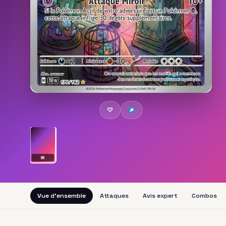
♡
IR
Vue d'ensemble
Attaques
Avis expert
Combos