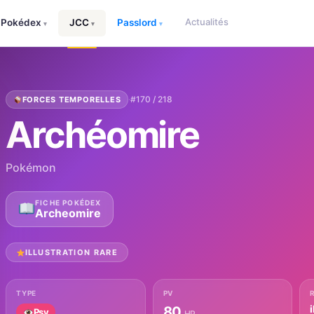
Actualités
Pokédex
JCC
Passlord
▾
▾
▾
·
#170 / 218
FORCES TEMPORELLES
Archéomire
Pokémon
FICHE POKÉDEX
Archeomire
ILLUSTRATION RARE
TYPE
PV
i
80
Psy
HP