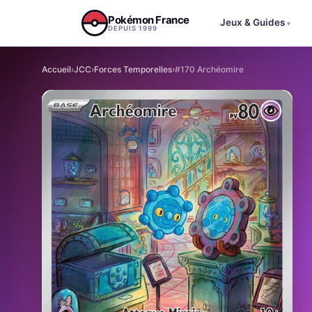
Aller au contenu
Pokémon France
Jeux & Guides
▾
DEPUIS 1999
Accueil
›
JCC
›
Forces Temporelles
›
#170 Archéomire