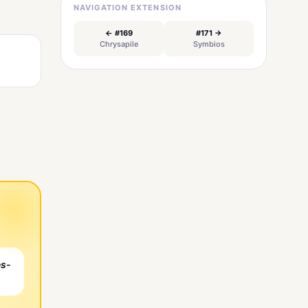
NAVIGATION EXTENSION
← #169
#171 →
Chrysapile
Symbios
es-