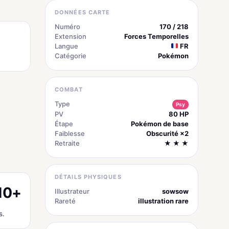
DONNÉES CARTE
Numéro
170 / 218
Extension
Forces Temporelles
Langue
FR
Catégorie
Pokémon
COMBAT
Type
Psy
PV
80 HP
Étape
Pokémon de base
Faiblesse
Obscurité ×2
Retraite
★ ★ ★
DÉTAILS PHYSIQUES
10+
Illustrateur
sowsow
Rareté
illustration rare
s.