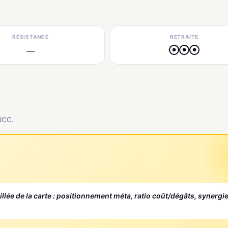
RÉSISTANCE
RETRAITE
—
●
●
●
 JCC.
aillée de la carte : positionnement méta, ratio coût/dégâts, synergi