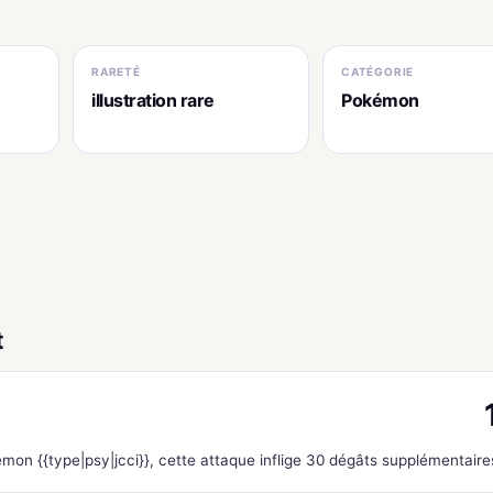
RARETÉ
CATÉGORIE
illustration rare
Pokémon
t
mon {{type|psy|jcci}}, cette attaque inflige 30 dégâts supplémentaire