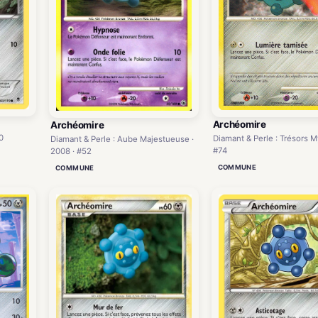
Archéomire
Archéomire
0
Diamant & Perle : Trésors M
Diamant & Perle : Aube Majestueuse ·
#74
2008 · #52
COMMUNE
COMMUNE