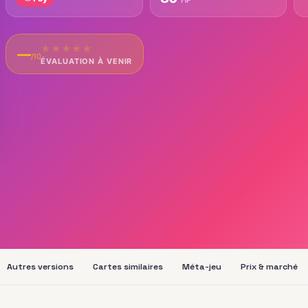
★
★
★
★
★
—
/10
ÉVALUATION À VENIR
Autres versions
Cartes similaires
Méta-jeu
Prix & marché