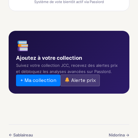
Système de vote bientôt actif via Passlord
Ajoutez à votre collection
Suivez votre collection JCC, recevez des alertes prix
et débloquez les analyses avancées sur Passlord.
+ Ma collection
Alerte prix
← Sablaireau
Nidorina →