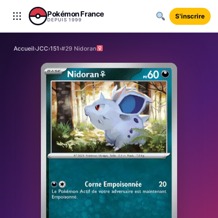
Aller au contenu
Pokémon France
S'inscrire
DEPUIS 1999
Accueil
›
JCC
›
151
›
#29 Nidoran