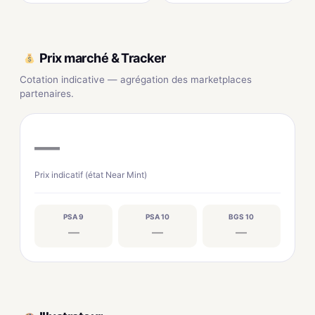
Prix marché & Tracker
Cotation indicative — agrégation des marketplaces
partenaires.
—
Prix indicatif (état Near Mint)
PSA 9
PSA 10
BGS 10
—
—
—