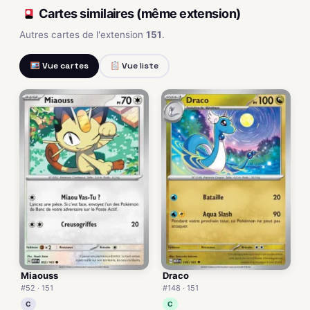
Cartes similaires (même extension)
Autres cartes de l'extension
151
.
Vue cartes
Vue liste
Miaouss
Draco
#52 · 151
#148 · 151
C
C