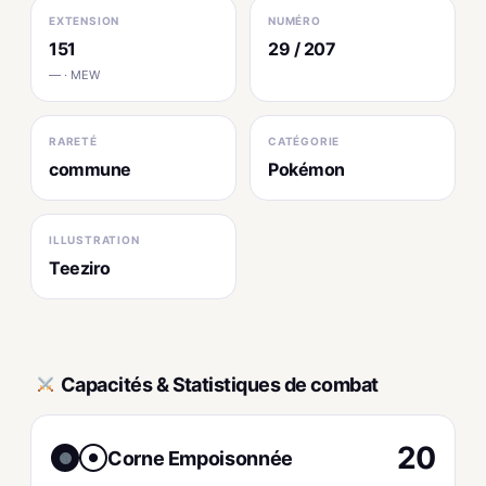
EXTENSION
NUMÉRO
151
29 / 207
— · MEW
RARETÉ
CATÉGORIE
commune
Pokémon
ILLUSTRATION
Teeziro
Capacités & Statistiques de combat
20
Corne Empoisonnée
●