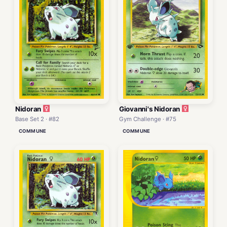
Nidoran
Giovanni's Nidoran
Base Set 2 · #82
Gym Challenge · #75
COMMUNE
COMMUNE