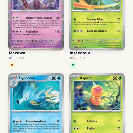
Mewtwo
Insécateur
#150 · 151
#123 · 151
R
C