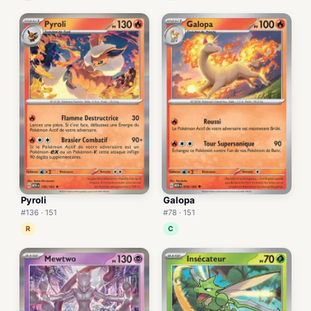
Pyroli
Galopa
#136 · 151
#78 · 151
R
C