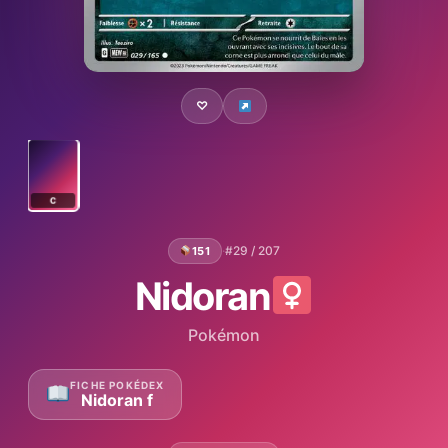
♡
C
·
#29 / 207
151
Nidoran
Pokémon
FICHE POKÉDEX
Nidoran f