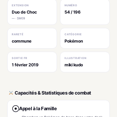
EXTENSION
NUMÉRO
Duo de Choc
54 / 196
— · SM09
RARETÉ
CATÉGORIE
commune
Pokémon
SORTIE FR
ILLUSTRATION
1 février 2019
miki kudo
Capacités & Statistiques de combat
Appel à la Famille
●