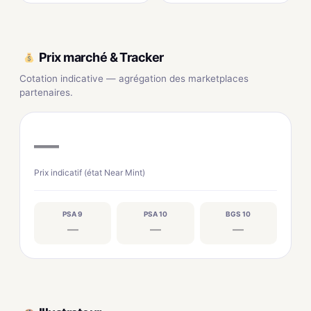
Prix marché & Tracker
Cotation indicative — agrégation des marketplaces
partenaires.
—
Prix indicatif (état Near Mint)
PSA 9
PSA 10
BGS 10
—
—
—