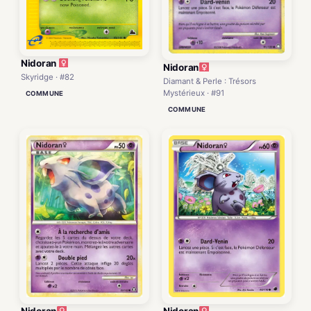
Nidoran
Nidoran
Skyridge · #82
Diamant & Perle : Trésors
Mystérieux · #91
COMMUNE
COMMUNE
Nidoran
Nidoran