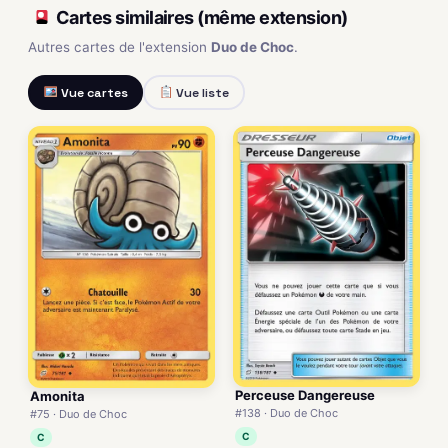
Cartes similaires (même extension)
Autres cartes de l'extension
Duo de Choc
.
Vue cartes
Vue liste
Perceuse Dangereuse
Amonita
#138 · Duo de Choc
#75 · Duo de Choc
C
C