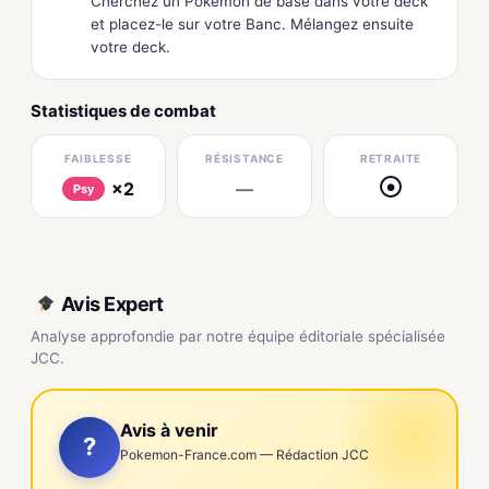
Cherchez un Pokémon de base dans votre deck
et placez-le sur votre Banc. Mélangez ensuite
votre deck.
Statistiques de combat
FAIBLESSE
RÉSISTANCE
RETRAITE
×2
—
●
Psy
Avis Expert
Analyse approfondie par notre équipe éditoriale spécialisée
JCC.
Avis à venir
?
Pokemon-France.com — Rédaction JCC