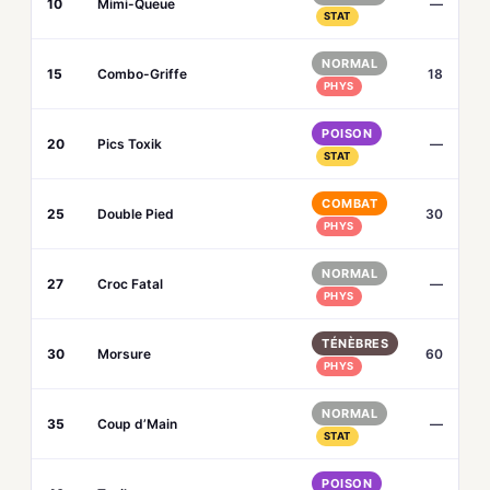
10
Mimi-Queue
—
STAT
NORMAL
15
Combo-Griffe
18
PHYS
POISON
20
Pics Toxik
—
STAT
COMBAT
25
Double Pied
30
PHYS
NORMAL
27
Croc Fatal
—
PHYS
TÉNÈBRES
30
Morsure
60
PHYS
NORMAL
35
Coup d’Main
—
STAT
POISON