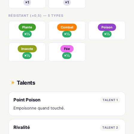
×1
×1
RÉSISTANT (×0,5) — 5 TYPES
Plante
Combat
Poison
×½
×½
×½
Insecte
Fée
×½
×½
Talents
Point Poison
TALENT 1
Empoisonne quand touché.
Rivalité
TALENT 2