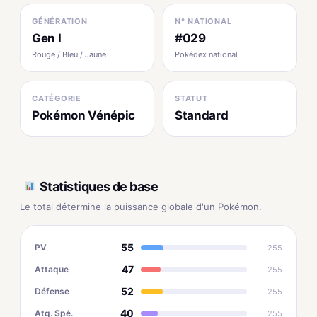
GÉNÉRATION
N° NATIONAL
Gen I
#029
Rouge / Bleu / Jaune
Pokédex national
CATÉGORIE
STATUT
Pokémon Vénépic
Standard
Statistiques de base
Le total détermine la puissance globale d'un Pokémon.
55
PV
255
47
Attaque
255
52
Défense
255
40
Atq. Spé.
255