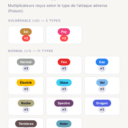
Multiplicateurs reçus selon le type de l'attaque adverse
(Poison).
VULNÉRABLE (×2) — 2 TYPES
Sol
Psy
×2
×2
NORMAL (×1) — 11 TYPES
Normal
Feu
Eau
×1
×1
×1
Électrik
Glace
Vol
×1
×1
×1
Roche
Spectre
Dragon
×1
×1
×1
Ténèbres
Acier