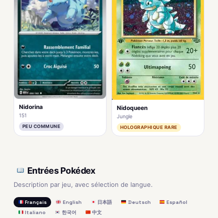
Nidorina
Nidoqueen
151
Jungle
PEU COMMUNE
HOLOGRAPHIQUE RARE
Entrées Pokédex
Description par jeu, avec sélection de langue.
Français
English
日本語
Deutsch
Español
Italiano
한국어
中文