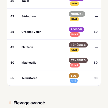
40
Toxik
—
STAT
NORMAL
43
Séduction
—
STAT
POISON
45
Crochet Venin
50
PHYS
TÉNÈBRES
45
Flatterie
—
STAT
TÉNÈBRES
50
Mâchouille
80
PHYS
SOL
55
Telluriforce
90
SPÉ
Élevage avancé