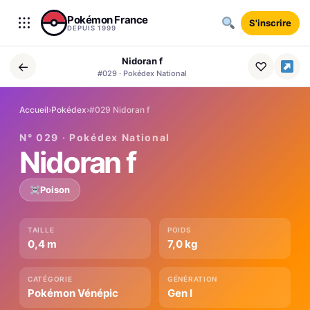
Aller au contenu
Pokémon France
S'inscrire
DEPUIS 1999
Nidoran f
←
♡
#029 · Pokédex National
Accueil
›
Pokédex
›
#029 Nidoran f
N° 029 · Pokédex National
Nidoran f
Poison
TAILLE
POIDS
0,4 m
7,0 kg
CATÉGORIE
GÉNÉRATION
Pokémon Vénépic
Gen I