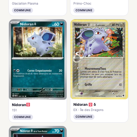
Glaciation Plasma
Primo-Choc
COMMUNE
COMMUNE
Nidoran
δ
Nidoran
EX : Île des Dragons
151
COMMUNE
COMMUNE