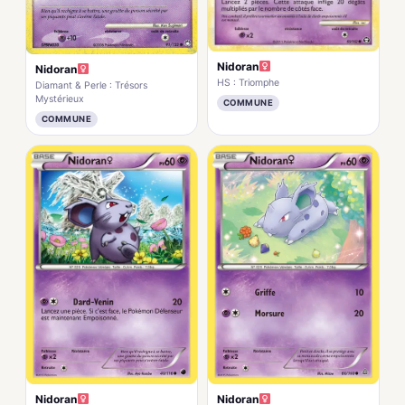
Nidoran
Nidoran
HS : Triomphe
Diamant & Perle : Trésors
Mystérieux
COMMUNE
COMMUNE
Nidoran
Nidoran