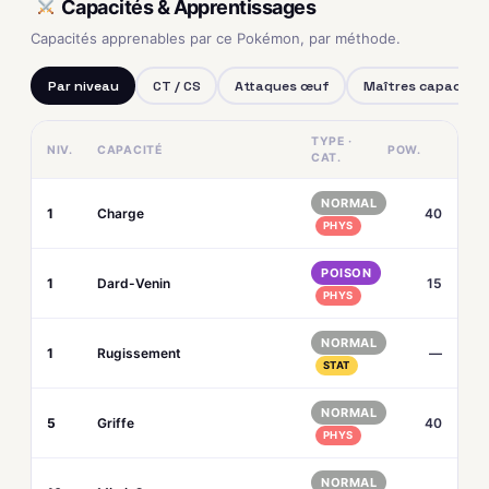
Capacités & Apprentissages
Capacités apprenables par ce Pokémon, par méthode.
Par niveau
CT / CS
Attaques œuf
Maîtres capacités
TYPE ·
NIV.
CAPACITÉ
POW.
CAT.
NORMAL
1
Charge
40
PHYS
POISON
1
Dard-Venin
15
PHYS
NORMAL
1
Rugissement
—
STAT
NORMAL
5
Griffe
40
PHYS
NORMAL