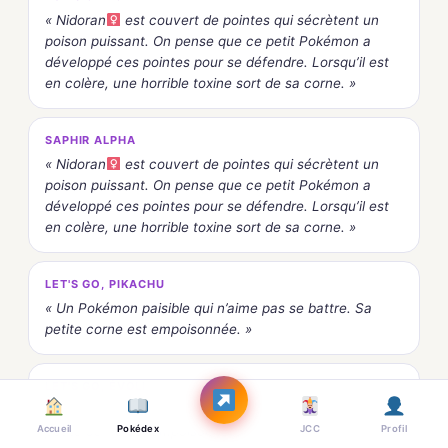
« Nidoran
est couvert de pointes qui sécrètent un
poison puissant. On pense que ce petit Pokémon a
développé ces pointes pour se défendre. Lorsqu’il est
en colère, une horrible toxine sort de sa corne. »
SAPHIR ALPHA
« Nidoran
est couvert de pointes qui sécrètent un
poison puissant. On pense que ce petit Pokémon a
développé ces pointes pour se défendre. Lorsqu’il est
en colère, une horrible toxine sort de sa corne. »
LET'S GO, PIKACHU
« Un Pokémon paisible qui n’aime pas se battre. Sa
petite corne est empoisonnée. »
LET'S GO, ÉVOLI
« Un Pokémon paisible qui n’aime pas se battre. Sa
Accueil
Pokédex
JCC
Profil
petite corne est empoisonnée. »