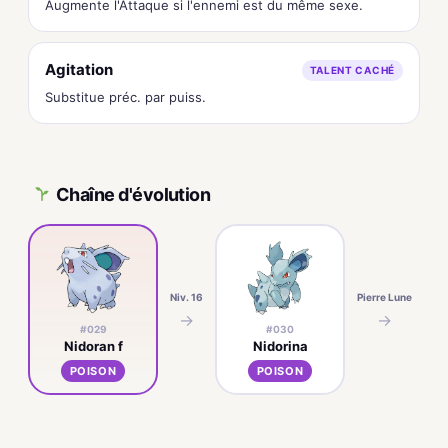
Augmente l'Attaque si l'ennemi est du même sexe.
Agitation
TALENT CACHÉ
Substitue préc. par puiss.
Chaîne d'évolution
Niv. 16
Pierre Lune
→
→
#029
#030
Nidoran f
Nidorina
POISON
POISON