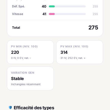
40
Déf. Spé.
255
41
Vitesse
255
275
Total
PV MIN (NIV. 100)
PV MAX (NIV. 100)
220
314
0 IV, 0 EV, nat. -
31 IV, 252 EV, nat. +
VARIATION GEN
Stable
Inchangées récemment
Efficacité des types