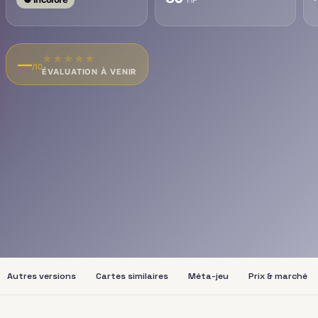
★
★
★
★
★
—
/10
ÉVALUATION À VENIR
Autres versions
Cartes similaires
Méta-jeu
Prix & marché