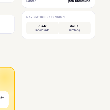
Rareté
peu commune
NAVIGATION EXTENSION
← #47
#49 →
Insolourdo
Girafarig
es-