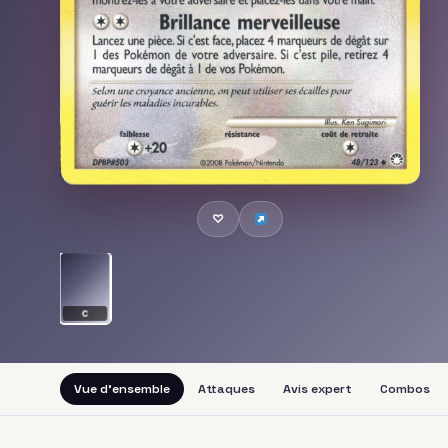
♡
C
Vue d'ensemble
Attaques
Avis expert
Combos