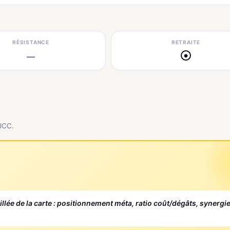
RÉSISTANCE
RETRAITE
—
●
 JCC.
aillée de la carte : positionnement méta, ratio coût/dégâts, synergi