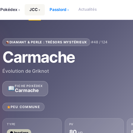
Actualités
Pokédex
JCC
Passlord
▾
▾
▾
·
#48 / 124
DIAMANT & PERLE : TRÉSORS MYSTÉRIEUX
Carmache
Évolution de Griknot
FICHE POKÉDEX
Carmache
PEU COMMUNE
TYPE
PV
80
● Incolore
HP