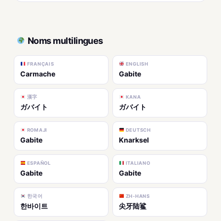
Noms multilingues
FRANÇAIS
ENGLISH
Carmache
Gabite
漢字
KANA
ガバイト
ガバイト
ROMAJI
DEUTSCH
Gabite
Knarksel
ESPAÑOL
ITALIANO
Gabite
Gabite
한국어
ZH-HANS
한바이트
尖牙陆鲨