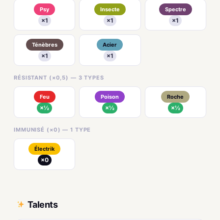
Psy
Insecte
Spectre
×1
×1
×1
Ténèbres
Acier
×1
×1
RÉSISTANT (×0,5) — 3 TYPES
Feu
Poison
Roche
×½
×½
×½
IMMUNISÉ (×0) — 1 TYPE
Électrik
×0
Talents