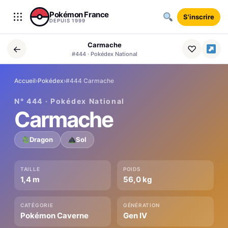
Aller au contenu
Pokémon France
S'inscrire
DEPUIS 1999
Carmache
←
♡
#444 · Pokédex National
Accueil
›
Pokédex
›
#444 Carmache
N° 444 · Pokédex National
Carmache
Dragon
Sol
TAILLE
POIDS
1,4 m
56,0 kg
CATÉGORIE
GÉNÉRATION
Pokémon Caverne
Gen IV