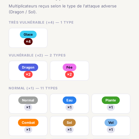
Multiplicateurs reçus selon le type de l'attaque adverse
(Dragon / Sol).
TRÈS VULNÉRABLE (×4) — 1 TYPE
Glace
×4
VULNÉRABLE (×2) — 2 TYPES
Dragon
Fée
×2
×2
NORMAL (×1) — 11 TYPES
Normal
Eau
Plante
×1
×1
×1
Combat
Sol
Vol
×1
×1
×1