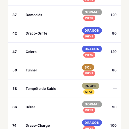
NORMAL
37
Damoclès
120
PHYS
DRAGON
42
Draco-Griffe
80
PHYS
DRAGON
47
Colère
120
PHYS
SOL
50
Tunnel
80
PHYS
ROCHE
58
Tempête de Sable
—
STAT
NORMAL
66
Bélier
90
PHYS
DRAGON
74
Draco-Charge
100
PHYS