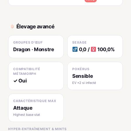
Élevage avancé
GROUPES D'ŒUF
SEXAGE
Dragon · Monstre
0,0 /
100,0%
COMPATIBILITÉ
POKÉRUS
MÉTAMORPH
Sensible
✓ Oui
EV ×2 si infecté
CARACTÉRISTIQUE MAX
Attaque
Highest base stat
HYPER-ENTRAÎNEMENT & MINTS