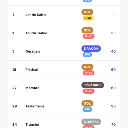
SOL
1
Jet de Sable
—
STAT
SOL
1
Tourbi-Sable
35
PHYS
DRAGON
5
Ouragan
40
SPÉ
SOL
18
Piétisol
60
PHYS
TÉNÈBRES
27
Morsure
60
PHYS
SOL
29
Telluriforce
90
SPÉ
NORMAL
34
Tranche
70
PHYS