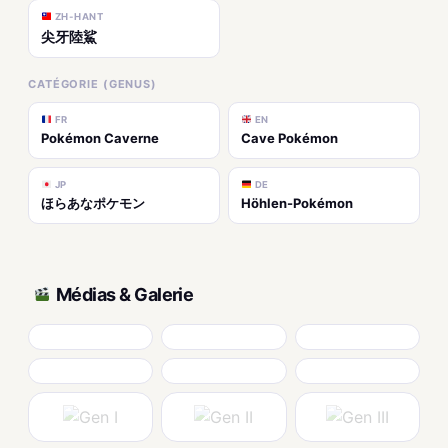
ZH-HANT
尖牙陸鯊
CATÉGORIE (GENUS)
FR
EN
Pokémon Caverne
Cave Pokémon
JP
DE
ほらあなポケモン
Höhlen-Pokémon
Médias & Galerie