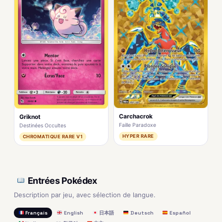
Carchacrok
Griknot
Faille Paradoxe
Destinées Occultes
HYPER RARE
CHROMATIQUE RARE V1
Entrées Pokédex
Description par jeu, avec sélection de langue.
Français
English
日本語
Deutsch
Español