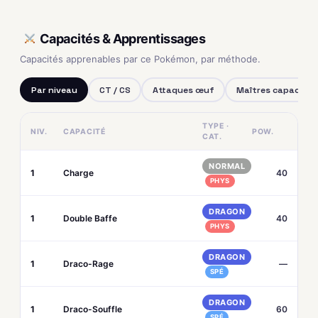
Capacités & Apprentissages
Capacités apprenables par ce Pokémon, par méthode.
Par niveau
CT / CS
Attaques œuf
Maîtres capacités
TYPE ·
NIV.
CAPACITÉ
POW.
CAT.
NORMAL
1
Charge
40
PHYS
DRAGON
1
Double Baffe
40
PHYS
DRAGON
1
Draco-Rage
—
SPÉ
DRAGON
1
Draco-Souffle
60
SPÉ