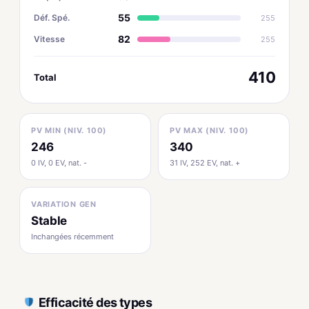
55
Déf. Spé.
255
82
Vitesse
255
410
Total
PV MIN (NIV. 100)
PV MAX (NIV. 100)
246
340
0 IV, 0 EV, nat. -
31 IV, 252 EV, nat. +
VARIATION GEN
Stable
Inchangées récemment
Efficacité des types