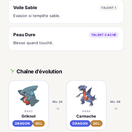
Voile Sable
TALENT 1
Evasion si tempête sable.
Peau Dure
TALENT CACHÉ
Blesse quand touché.
Chaîne d'évolution
Niv. 24
Niv. 48
→
→
#443
#444
Griknot
Carmache
DRAGON
SOL
DRAGON
SOL