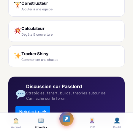
Constructeur
Ajouter à une équipe
Calculateur
Dégâts & couverture
Tracker Shiny
Commencer une chasse
Discussion sur Passlord
Stratégies, fanart, builds, théories autour de
Carmache sur le forum.
Rejoindre →
Accueil
Pokédex
JCC
Profil