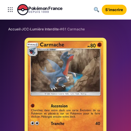
Aller au contenu
Pokémon France
S'inscrire
DEPUIS 1999
Accueil
›
JCC
›
Lumière Interdite
›
#61 Carmache