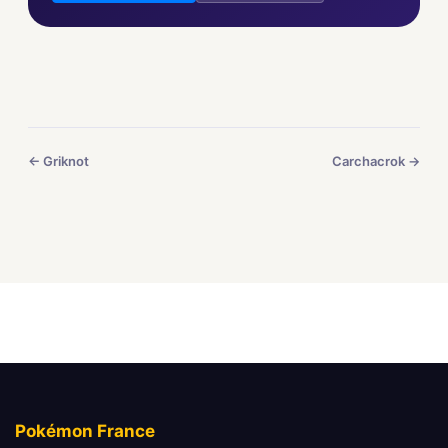
← Griknot
Carchacrok →
Pokémon France