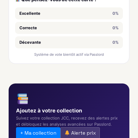
Excellente
0%
Correcte
0%
Décevante
0%
Système de vote bientôt actif via Passlord
Ajoutez à votre collection
Suivez votre collection JCC, recevez des alertes prix
et débloquez les analyses avancées sur Passlord.
+ Ma collection
Alerte prix