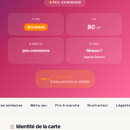
PEU COMMUNE
TYPE
PV
80
Combat
HP
RARETÉ
ÉTAPE
peu commune
Niveau 1
depuis Griknot
★
★
★
★
★
—
/10
ÉVALUATION À VENIR
es similaires
Méta-jeu
Prix & marché
Illustrateur
Légalit
Identité de la carte